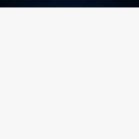
ERRO
100
ERROR ON HTML5 MEDIA ELEMENT
ESTE CONTEÚDO ESTÁ NESTE MOMENTO
INDISPONÍVEL
Foto: Rui Alves Cardoso - RTP
ARTIGOS RELACIONADOS
Nova travessia do Tejo
confirmada enquanto Ponte
25 de Abril celebra 60 anos