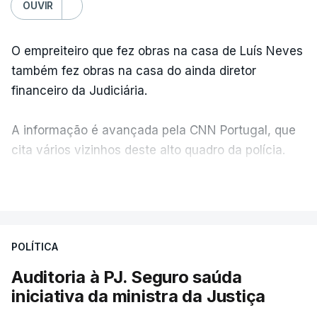
OUVIR
O empreiteiro que fez obras na casa de Luís Neves
também fez obras na casa do ainda diretor
financeiro da Judiciária.
A informação é avançada pela CNN Portugal, que
cita vários vizinhos deste alto quadro da polícia.
VER MAIS
Foi o diretor financeiro, Álvaro Pires, que assumiu a
responsabilidade de sugerir as instalações da
Construbarcelos para acolher um atrelado
POLÍTICA
apreendido numa operação de droga.
Auditoria à PJ. Seguro saúda
iniciativa da ministra da Justiça