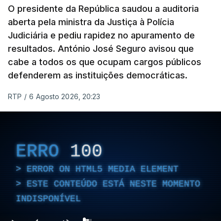
O presidente da República saudou a auditoria
aberta pela ministra da Justiça à Polícia
Judiciária e pediu rapidez no apuramento de
resultados. António José Seguro avisou que
cabe a todos os que ocupam cargos públicos
defenderem as instituições democráticas.
RTP
/
6 Agosto 2026, 20:23
ERRO
100
ERROR ON HTML5 MEDIA ELEMENT
ESTE CONTEÚDO ESTÁ NESTE MOMENTO
INDISPONÍVEL