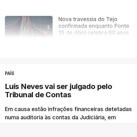
Nova travessia do Tejo
confirmada enquanto Ponte
25 de Abril celebra 60 anos
atualizado 6 Agosto 2026, 13:02
VER MAIS
PAÍS
Luís Neves vai ser julgado pelo
Tribunal de Contas
Em causa estão infrações financeiras detetadas
numa auditoria às contas da Judiciária, em
2023, quando o agora ministro da Administração
Interna era diretor-nacional daquela polícia.