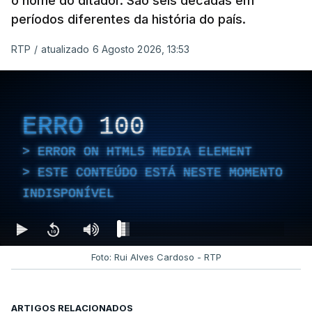
o nome do ditador. São seis décadas em
períodos diferentes da história do país.
RTP
/
atualizado 6 Agosto 2026, 13:53
ERRO
100
ERROR ON HTML5 MEDIA ELEMENT
ESTE CONTEÚDO ESTÁ NESTE MOMENTO
INDISPONÍVEL
Foto: Rui Alves Cardoso - RTP
ARTIGOS RELACIONADOS