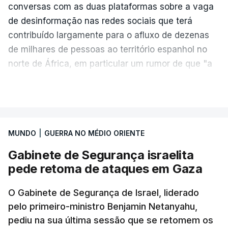
Mais de quatro anos após o início da ofensiva
conversas com as duas plataformas sobre a vaga
russa em larga escala contra a Ucrânia, a
de desinformação nas redes sociais que terá
diplomacia está estagnada e ambos os países
contribuído largamente para o afluxo de dezenas
intensificam os ataques de longo alcance,
de milhares de pessoas ao território espanhol no
provocando um número crescente de vítimas civis.
norte de África, em particular um rumor de que "a
fronteira de Ceuta estava aberta".
VER MAIS
TÓPICOS
Crimeia Krasnodar Volgogrado
,
"As plataformas têm de agir de forma decisiva para
Wildberries
,
Petersburgo
preservar a integridade do espaço digital,
especialmente em situações de crise", afirmou
MUNDO
|
GUERRA NO MÉDIO ORIENTE
Henna Virkkunen, comissária da soberania
Gabinete de Segurança israelita
tecnológica, segurança e democracia.
pede retoma de ataques em Gaza
"A monitorização deve ser reforçada, a
O Gabinete de Segurança de Israel, liderado
cooperação com os verificadores de factos deve
pelo primeiro-ministro Benjamin Netanyahu,
ser consolidada", acrescentou a comissária,
pediu na sua última sessão que se retomem os
adiantando que a União Europeia irá fazer um