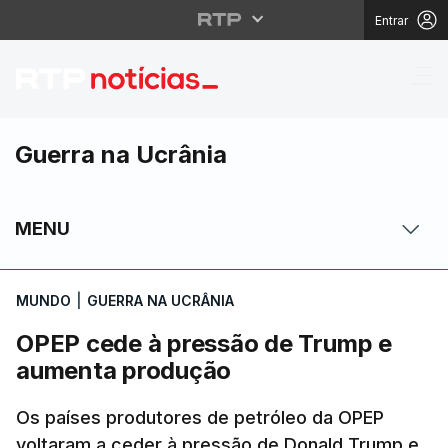
Entrar
OPEP cede à pressão 
Guerra na Ucrânia
MENU
MUNDO
|
GUERRA NA UCRÂNIA
OPEP cede à pressão de Trump e
aumenta produção
Os países produtores de petróleo da OPEP
voltaram a ceder à pressão de Donald Trump e