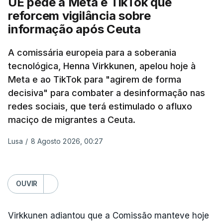
UE pede a Meta e TikTok que
20 instalações pertencentes à Wildberries --- uma
reforcem vigilância sobre
plataforma de comércio online muito popular,
informação após Ceuta
frequentemente chamada de "Amazon russa" ---
espalhadas por quase toda a Rússia e na Crimeia
A comissária europeia para a soberania
anexada.
tecnológica, Henna Virkkunen, apelou hoje à
Meta e ao TikTok para "agirem de forma
Os primeiros ataques, ocorridos na noite de 17 para
decisiva" para combater a desinformação nas
18 de julho, fizeram oito mortos e quase 90 feridos
redes sociais, que terá estimulado o afluxo
em instalações nas regiões de Moscovo e Tambov
maciço de migrantes a Ceuta.
(centro-oeste).
Lusa
/
8 Agosto 2026, 00:27
Desde então, ataques de drones ucranianos
visaram locais próximos a São Petersburgo
(noroeste), Simferopol (na Crimeia), Krasnodar e
OUVIR
Volgogrado (sul) e também Samara (na margem
leste do rio Volga).
Virkkunen adiantou que a Comissão manteve hoje