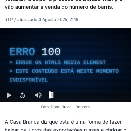
vão aumentar a venda do número de barris.
RTP
/
atualizado 3 Agosto 2025, 21:16
ERRO
100
ERROR ON HTML5 MEDIA ELEMENT
ESTE CONTEÚDO ESTÁ NESTE MOMENTO
INDISPONÍVEL
Foto: Dado Ruvic - Reuters
A Casa Branca diz que esta é uma forma de fazer
baixar os lucros das exportações russas e obrigar o