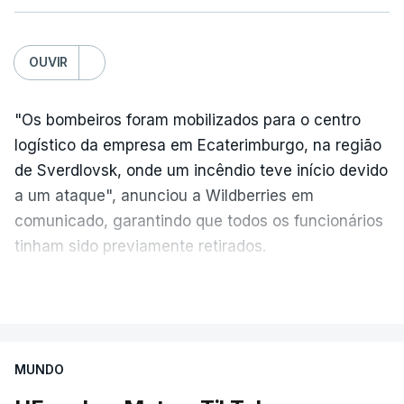
OUVIR
"Os bombeiros foram mobilizados para o centro
logístico da empresa em Ecaterimburgo, na região
de Sverdlovsk, onde um incêndio teve início devido
a um ataque", anunciou a Wildberries em
comunicado, garantindo que todos os funcionários
tinham sido previamente retirados.
Segundo o governador regional, Denis Pasler, três
VER MAIS
drones caíram hoje sobre o telhado do centro
logístico, sem deixar vítimas.
MUNDO
Desde meados de julho, a Ucrânia atingiu cerca de