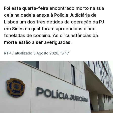
concluído a tempo.
Foi esta quarta-feira encontrado morto na sua
cela na cadeia anexa à Polícia Judiciária de
"Durante o fim de semana e nos últimos dias,
Lisboa um dos três detidos da operação da PJ
apercebamo-nos que ainda estão a ser
em Sines na qual foram apreendidas cinco
convocados professores para reapreciações"
,
toneladas de cocaína. As circunstâncias da
disse a professora à agência Lusa.
"Será
morte estão a ser averiguadas.
praticamente impossível termos a totalidade
das reapreciações na sexta-feira".
RTP
/
atualizado 5 Agosto 2026, 18:47
Segundo os docentes, o processo de reapreciação
está a enfrentar vários constrangimentos. Há
casos em que faltam os modelos preenchidos
pelos alunos com a alegação justificativa para o
pedido de reapreciação, ou os documentos que os
relatores devem preencher.