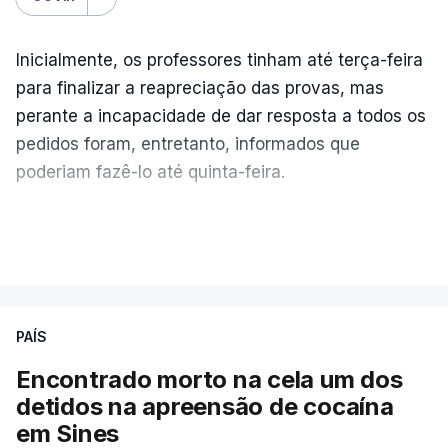
Inicialmente, os professores tinham até terça-feira
para finalizar a reapreciação das provas, mas
perante a incapacidade de dar resposta a todos os
pedidos foram, entretanto, informados que
poderiam fazê-lo até quinta-feira.
A intenção era que os resultados fossem
VER MAIS
publicados no dia seguinte (sexta-feira), o que
poderá não acontecer.
PAÍS
No domingo, estavam concluídos cerca de 50 por
cento dos mais de 20 mil pedidos de reapreciação,
Encontrado morto na cela um dos
mas Cristina Mota, porta-voz da Missão Escola
detidos na apreensão de cocaína
Pública, tem dúvidas de que o processo esteja
em Sines