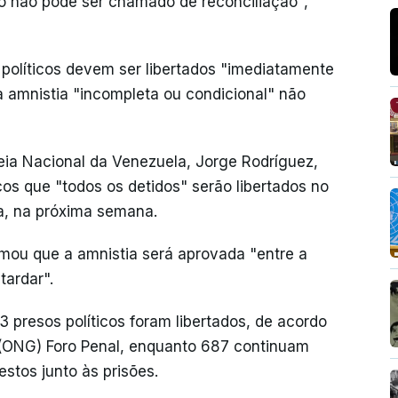
o não pode ser chamado de reconciliação",
 políticos devem ser libertados "imediatamente
 amnistia "incompleta ou condicional" não
eia Nacional da Venezuela, Jorge Rodríguez,
cos que "todos os detidos" serão libertados no
da, na próxima semana.
imou que a amnistia será aprovada "entre a
 tardar".
3 presos políticos foram libertados, de acordo
(ONG) Foro Penal, enquanto 687 continuam
estos junto às prisões.