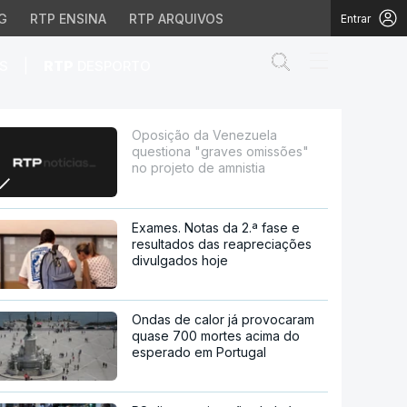
G
RTP ENSINA
RTP ARQUIVOS
Entrar
Abrir campo de
|
S
RTP
DESPORTO
omissões" no projeto d
Oposição da Venezuela
questiona "graves omissões"
no projeto de amnistia
Exames. Notas da 2.ª fase e
resultados das reapreciações
divulgados hoje
Ondas de calor já provocaram
quase 700 mortes acima do
esperado em Portugal