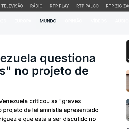
TELEVISÃO
RÁDIO
RTP PLAY
RTP PALCO
RTP ZIG ZA
026
EUROPA
MUNDO
OPINIÃO
VÍDEOS
ÁUDIO
uela questiona "graves 
ezuela questiona
s" no projeto de
Venezuela criticou as "graves
 projeto de lei amnistia apresentado
ríguez e que está a ser discutido no