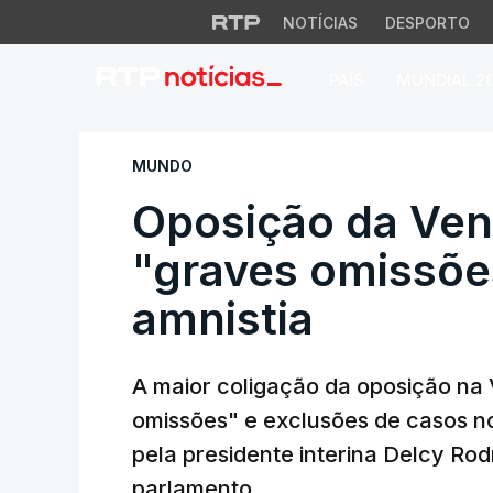
NOTÍCIAS
DESPORTO
PAÍS
MUNDIAL 2
Oposição da Venez
MUNDO
Oposição da Ven
"graves omissõe
amnistia
A maior coligação da oposição na 
omissões" e exclusões de casos no
pela presidente interina Delcy Rod
parlamento.