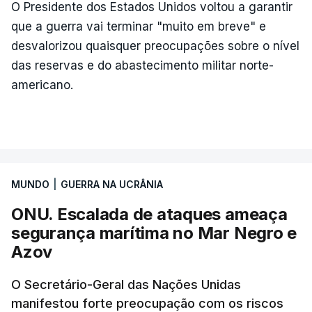
Mais de quatro anos após o início da ofensiva
O Presidente dos Estados Unidos voltou a garantir
russa em larga escala contra a Ucrânia, a
que a guerra vai terminar "muito em breve" e
diplomacia está estagnada e ambos os países
desvalorizou quaisquer preocupações sobre o nível
intensificam os ataques de longo alcance,
das reservas e do abastecimento militar norte-
provocando um número crescente de vítimas civis.
americano.
TÓPICOS
Crimeia Krasnodar Volgogrado
,
Wildberries
,
Petersburgo
MUNDO
|
GUERRA NA UCRÂNIA
ONU. Escalada de ataques ameaça
segurança marítima no Mar Negro e
Azov
O Secretário-Geral das Nações Unidas
manifestou forte preocupação com os riscos