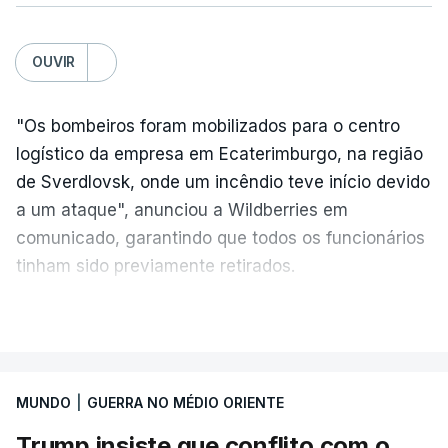
OUVIR
"Os bombeiros foram mobilizados para o centro
logístico da empresa em Ecaterimburgo, na região
de Sverdlovsk, onde um incêndio teve início devido
a um ataque", anunciou a Wildberries em
comunicado, garantindo que todos os funcionários
tinham sido previamente retirados.
Segundo o governador regional, Denis Pasler, três
VER MAIS
drones caíram hoje sobre o telhado do centro
logístico, sem deixar vítimas.
MUNDO
|
GUERRA NO MÉDIO ORIENTE
Desde meados de julho, a Ucrânia atingiu cerca de
Trump insiste que conflito com o
20 instalações pertencentes à Wildberries --- uma