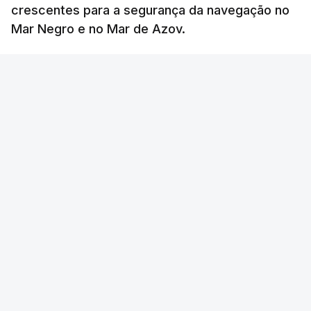
crescentes para a segurança da navegação no
Mar Negro e no Mar de Azov.
RTP
/
atualizado 7 Agosto 2026, 06:40
ERRO
100
ERROR ON HTML5 MEDIA ELEMENT
ESTE CONTEÚDO ESTÁ NESTE MOMENTO
INDISPONÍVEL
Através do seu porta-voz adjunto, António
Guterres condenou os mais recentes ataques em