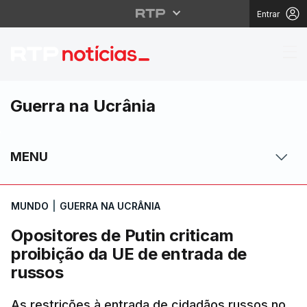
Entrar
Opositores de Putin cr
Guerra na Ucrânia
MENU
MUNDO
|
GUERRA NA UCRÂNIA
Opositores de Putin criticam
proibição da UE de entrada de
russos
As restrições à entrada de cidadãos russos no