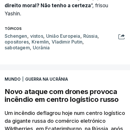
direito moral? Não tenho a certeza
”, frisou
Yashin.
TÓPICOS
Schengen
,
vistos
,
União Europeia
,
Rússia
,
opositores
,
Kremlin
,
Vladimir Putin
,
sabotagem
,
Ucrânia
MUNDO
|
GUERRA NA UCRÂNIA
Novo ataque com drones provoca
incêndio em centro logístico russo
Um incêndio deflagrou hoje num centro logístico
da gigante russa do comércio eletrónico
Wildberries, em Ecaterimburgo, na Rússia, após