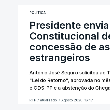
"Sempre que seja possível reduzir burocr
os apoios chegam a quem mais necessit
POLÍTICA
certa", argumenta o Presidente da Repúb
Presidente envia
Constitucional d
Assegurar que "ninguém é p
concessão de asi
estrangeiros
O Preisdente deixa, no entanto, deixa al
"deve ter como primeiro critério a p
de simplificação pode traduzir-se num
António José Seguro solicitou ao 
"Lei do Retorno", aprovada no mê
António José Seguro vinca que se
deve
e CDS-PP e a abstenção do Chega
face à situação de que hoje beneficia
situações "de maior fragilidade", como 
RTP
/
atualizado 7 Agosto 2026, 18:47
ou pessoas com deficiência.