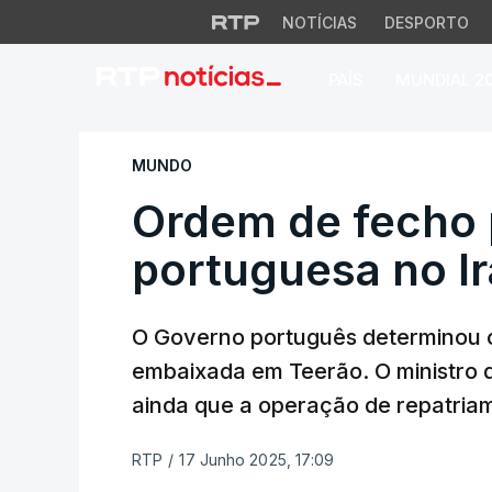
NOTÍCIAS
DESPORTO
PAÍS
MUNDIAL 2
Ordem de fecho pa
MUNDO
Ordem de fecho 
portuguesa no I
O Governo português determinou 
embaixada em Teerão. O ministro 
ainda que a operação de repatriame
RTP
/
17 Junho 2025, 17:09