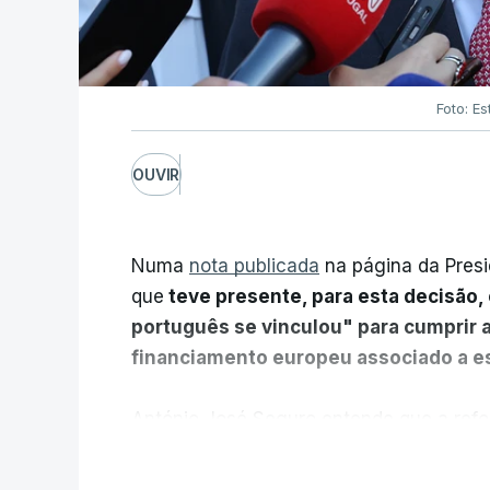
Foto: Es
OUVIR
Numa
nota publicada
na página da Presi
que
teve presente, para esta decisão, 
português se vinculou" para cumprir 
financiamento europeu associado a es
António José Seguro entende que a refo
pretende "tornar o sistema mais simples,
V