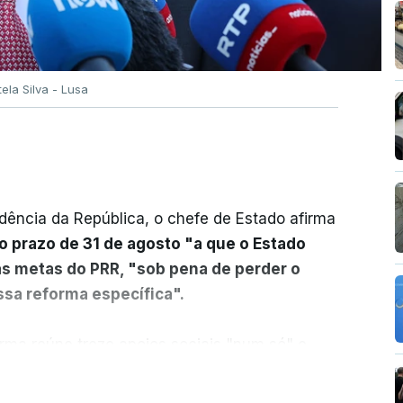
tela Silva - Lusa
dência da República, o chefe de Estado afirma
o prazo de 31 de agosto "a que o Estado
as metas do PRR, "sob pena de perder o
sa reforma específica".
rma reúne treze apoios sociais "num só" e
 mais justo e transparente".
ER MAIS