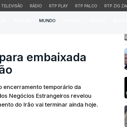
TELEVISÃO
RÁDIO
RTP PLAY
RTP PALCO
RTP ZIG ZA
026
EUROPA
MUNDO
OPINIÃO
VÍDEOS
ÁUDIO
ra embaixada portugue
para embaixada
rão
o encerramento temporário da
dos Negócios Estrangeiros revelou
nto do Irão vai terminar ainda hoje.