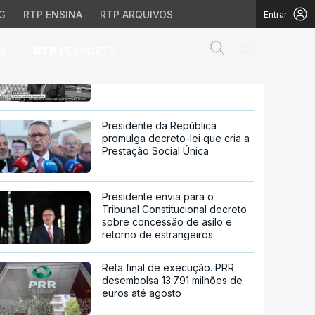
G
RTP ENSINA
RTP ARQUIVOS
Entrar
Abrir campo de
|
S
RTP
DESPORTO
Ordem de fecho para
embaixada portuguesa no Irão
sa no Irão
Presidente da República
promulga decreto-lei que cria a
Prestação Social Única
Presidente envia para o
Tribunal Constitucional decreto
sobre concessão de asilo e
retorno de estrangeiros
Reta final de execução. PRR
desembolsa 13.791 milhões de
euros até agosto