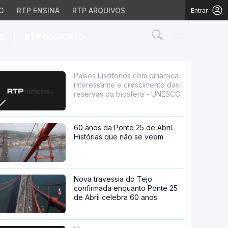
G
RTP ENSINA
RTP ARQUIVOS
Entrar
Abrir campo de
|
S
RTP
DESPORTO
nte e crescimento das r
Países lusófonos com dinâmica
interessante e crescimento das
reservas da biosfera - UNESCO
60 anos da Ponte 25 de Abril.
Histórias que não se veem
Nova travessia do Tejo
confirmada enquanto Ponte 25
de Abril celebra 60 anos