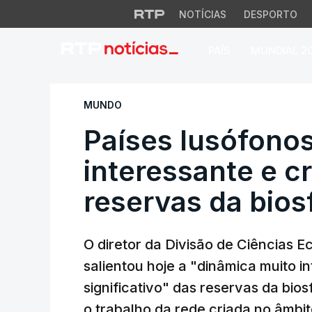
NOTÍCIAS
DESPORTO
PAÍS
MUNDIAL 2
Países lusófonos 
MUNDO
Países lusófono
interessante e c
reservas da bio
O diretor da Divisão de Ciências 
salientou hoje a "dinâmica muito i
significativo" das reservas da bio
o trabalho da rede criada no âmbi