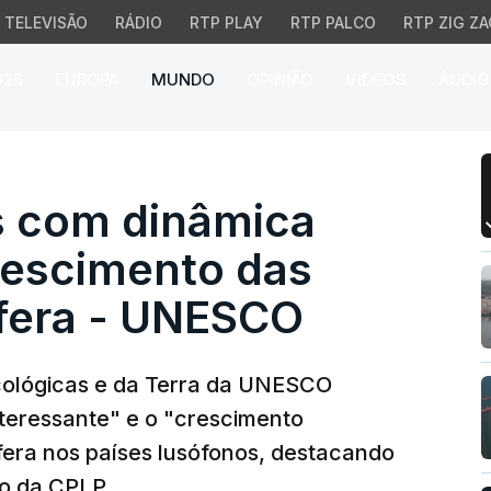
TELEVISÃO
RÁDIO
RTP PLAY
RTP PALCO
RTP ZIG ZA
026
EUROPA
MUNDO
OPINIÃO
VÍDEOS
ÁUDIO
com dinâmica interessa
s com dinâmica
rescimento das
sfera - UNESCO
Ecológicas e da Terra da UNESCO
nteressante" e o "crescimento
sfera nos países lusófonos, destacando
to da CPLP.