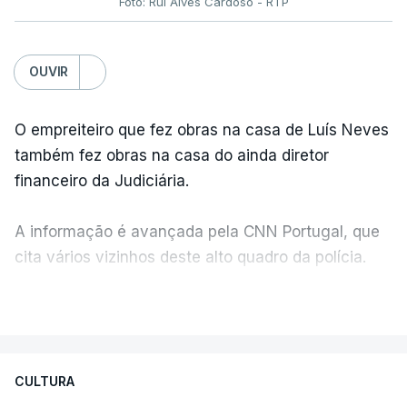
Foto: Rui Alves Cardoso - RTP
OUVIR
O empreiteiro que fez obras na casa de Luís Neves
também fez obras na casa do ainda diretor
financeiro da Judiciária.
A informação é avançada pela CNN Portugal, que
cita vários vizinhos deste alto quadro da polícia.
VER MAIS
Foi o diretor financeiro, Álvaro Pires, que assumiu a
responsabilidade de sugerir as instalações da
Construbarcelos para acolher um atrelado
CULTURA
apreendido numa operação de droga.