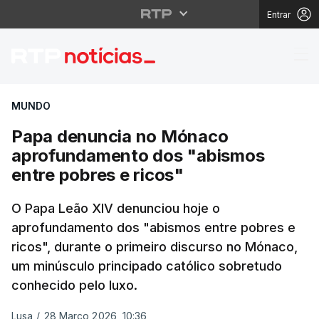
Entrar
Papa denuncia no Món
MUNDO
Papa denuncia no Mónaco
aprofundamento dos "abismos
entre pobres e ricos"
O Papa Leão XIV denunciou hoje o
aprofundamento dos "abismos entre pobres e
ricos", durante o primeiro discurso no Mónaco,
um minúsculo principado católico sobretudo
conhecido pelo luxo.
Lusa
/
28 Março 2026, 10:36