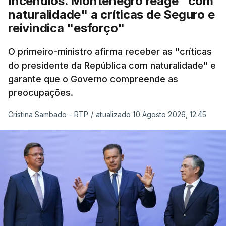
Incêndios. Montenegro reage "com
naturalidade" a críticas de Seguro e
reivindica "esforço"
ERRO
100
O primeiro-ministro afirma receber as "críticas
ERROR ON HTML5 MEDIA ELEMENT
do presidente da República com naturalidade" e
garante que o Governo compreende as
ESTE CONTEÚDO ESTÁ NESTE
preocupações.
MOMENTO INDISPONÍVEL
Cristina Sambado - RTP
/
atualizado 10 Agosto 2026, 12:45
O diretor da PJ aproveitou ainda para apelar à
serenidade interna e externa
da instituição e diz
que só a investigação vai permitir apurar se houve
ou não imprudências.
Já a ministra da Justiça, em reação à auditoria