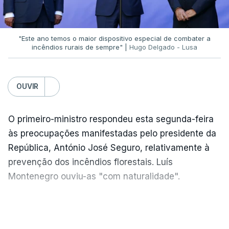
feita à Polícia Judiciária, disse que a ação pautou-
se por um único objetivo:
"proteger a PJ e
defender as instituições"
.
"Este ano temos o maior dispositivo especial de combater a
incêndios rurais de sempre" |
Hugo Delgado - Lusa
ERRO
100
OUVIR
ERROR ON HTML5 MEDIA ELEMENT
O primeiro-ministro respondeu esta segunda-feira
ESTE CONTEÚDO ESTÁ NESTE
às preocupações manifestadas pelo presidente da
MOMENTO INDISPONÍVEL
República, António José Seguro, relativamente à
prevenção dos incêndios florestais. Luís
Montenegro ouviu-as "com naturalidade".
Rita Alarcão Júdice fez questão de esclarecer que
não houve qualquer interferência do Ministério da
"Naturalmente que
nós ouvimos e
VER MAIS
Justiça nas investigações.
compreendemos as observações que foram