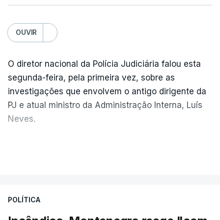
OUVIR
O diretor nacional da Polícia Judiciária falou esta
segunda-feira, pela primeira vez, sobre as
investigações que envolvem o antigo dirigente da
PJ e atual ministro da Administração Interna, Luís
Neves.
Carlos Cabreiro diz que a imagem da PJ não sai
VER MAIS
manchada porque
"é uma instituição com provas
dadas, com 81 anos de história e com cerca de
cinco mil trabalhadores, que, apesar de tudo e
POLÍTICA
das notícias que são dadas diariamente,
continuam a trabalhar"
.