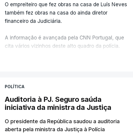
O empreiteiro que fez obras na casa de Luís Neves
também fez obras na casa do ainda diretor
financeiro da Judiciária.
A informação é avançada pela CNN Portugal, que
cita vários vizinhos deste alto quadro da polícia.
VER MAIS
Foi o diretor financeiro, Álvaro Pires, que assumiu a
responsabilidade de sugerir as instalações da
Construbarcelos para acolher um atrelado
POLÍTICA
apreendido numa operação de droga.
Auditoria à PJ. Seguro saúda
iniciativa da ministra da Justiça
O presidente da República saudou a auditoria
aberta pela ministra da Justiça à Polícia