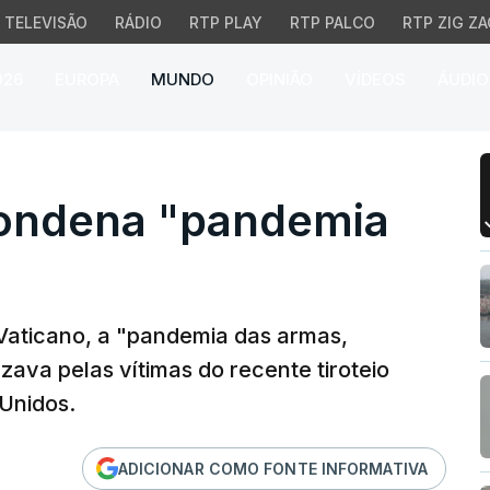
TELEVISÃO
RÁDIO
RTP PLAY
RTP PALCO
RTP ZIG ZA
026
EUROPA
MUNDO
OPINIÃO
VÍDEOS
ÁUDIO
ndena "pandemia das a
condena "pandemia
 Vaticano, a "pandemia das armas,
ava pelas vítimas do recente tiroteio
Unidos.
ADICIONAR COMO FONTE INFORMATIVA