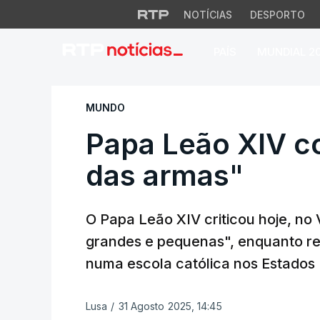
NOTÍCIAS
DESPORTO
PAÍS
MUNDIAL 2
Papa Leão XIV co
MUNDO
Papa Leão XIV 
das armas"
O Papa Leão XIV criticou hoje, no
grandes e pequenas", enquanto rez
numa escola católica nos Estados 
Lusa
/
31 Agosto 2025, 14:45