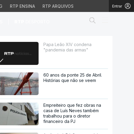
G
RTP ENSINA
RTP ARQUIVOS
Entrar
Abrir campo de
|
S
RTP
DESPORTO
rmas"
Papa Leão XIV condena
"pandemia das armas"
60 anos da ponte 25 de Abril.
Histórias que não se veem
Empreiteiro que fez obras na
casa de Luís Neves também
trabalhou para o diretor
financeiro da PJ