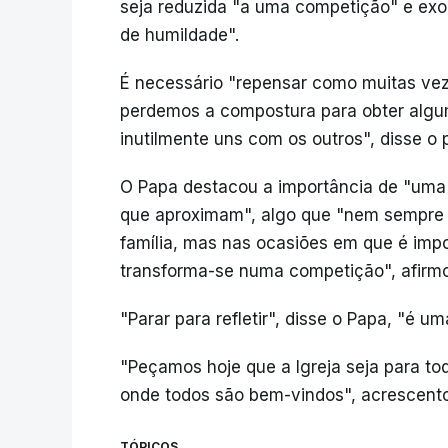
seja reduzida "a uma competição" e exor
de humildade".
É necessário "repensar como muitas ve
perdemos a compostura para obter alg
inutilmente uns com os outros", disse o p
O Papa destacou a importância de "uma 
que aproximam", algo que "nem sempre é
família, mas nas ocasiões em que é impor
transforma-se numa competição", afirm
"Parar para refletir", disse o Papa, "é u
"Peçamos hoje que a Igreja seja para to
onde todos são bem-vindos", acrescentou
TÓPICOS