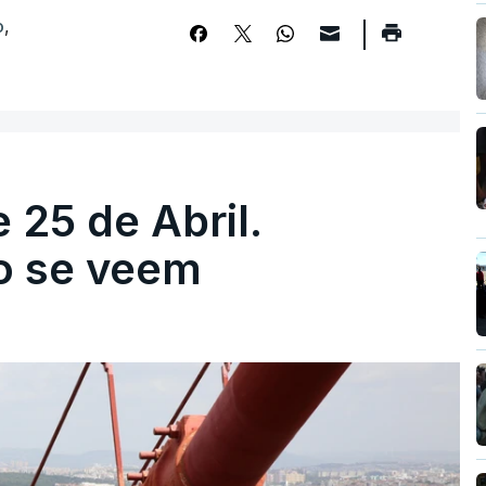
o
,
 25 de Abril.
ão se veem