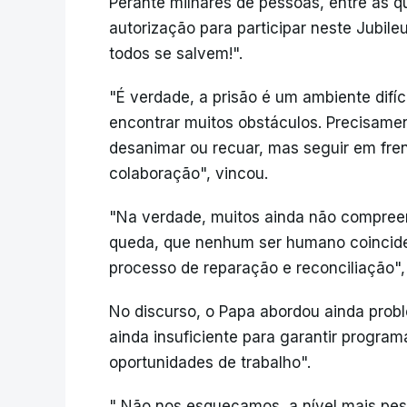
Perante milhares de pessoas, entre as qu
autorização para participar neste Jubil
todos se salvem!".
"É verdade, a prisão é um ambiente dif
encontrar muitos obstáculos. Precisame
desanimar ou recuar, mas seguir em fre
colaboração", vincou.
"Na verdade, muitos ainda não compree
queda, que nenhum ser humano coincide
processo de reparação e reconciliação",
No discurso, o Papa abordou ainda pro
ainda insuficiente para garantir progra
oportunidades de trabalho".
" Não nos esqueçamos, a nível mais pes