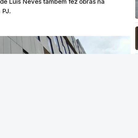
a de Luís Neves também fez obras na
 PJ.