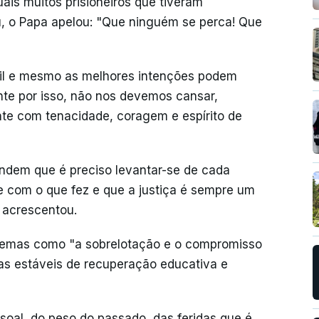
ais muitos prisioneiros que tiveram
eu, o Papa apelou: "Que ninguém se perca! Que
ícil e mesmo as melhores intenções podem
nte por isso, não nos devemos cansar,
nte com tenacidade, coragem e espírito de
ndem que é preciso levantar-se de cada
 com o que fez e que a justiça é sempre um
 acrescentou.
blemas como "a sobrelotação e o compromisso
mas estáveis de recuperação educativa e
soal, do peso do passado, das feridas que é