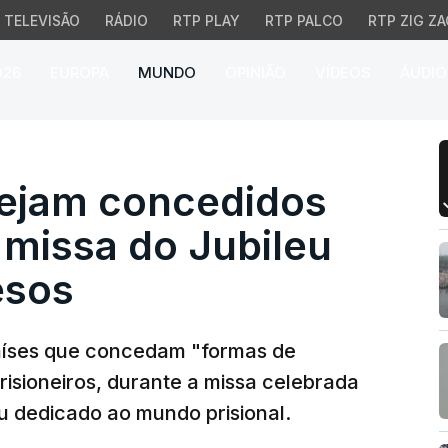
TELEVISÃO
RÁDIO
RTP PLAY
RTP PALCO
RTP ZIG ZA
026
EUROPA
MUNDO
OPINIÃO
VÍDEOS
ÁUDIO
am concedidos indultos
ejam concedidos
 missa do Jubileu
esos
aíses que concedam "formas de
risioneiros, durante a missa celebrada
eu dedicado ao mundo prisional.