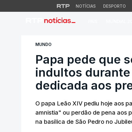
NOTÍCIAS
DESPORTO
PAÍS
MUNDIAL 2
Papa pede que sej
MUNDO
Papa pede que s
indultos durante
dedicada aos pr
O papa Leão XIV pediu hoje aos p
amnistia" ou perdão de pena aos p
na basílica de São Pedro no Jubil