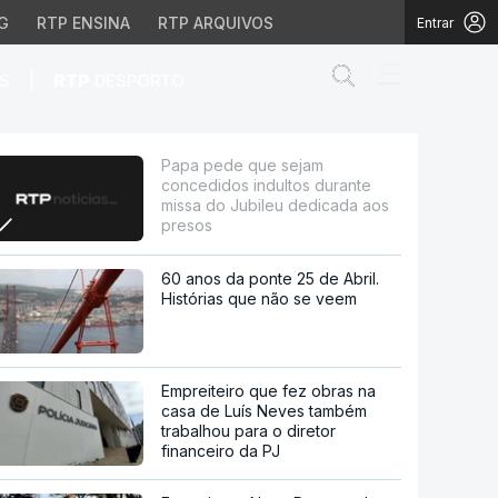
G
RTP ENSINA
RTP ARQUIVOS
Entrar
Abrir campo de
|
S
RTP
DESPORTO
 durante missa do Jubi
Papa pede que sejam
concedidos indultos durante
missa do Jubileu dedicada aos
presos
60 anos da ponte 25 de Abril.
Histórias que não se veem
Empreiteiro que fez obras na
casa de Luís Neves também
trabalhou para o diretor
financeiro da PJ