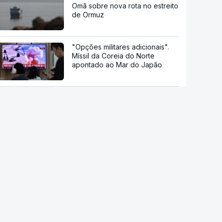
Omã sobre nova rota no estreito
de Ormuz
"Opções militares adicionais".
Míssil da Coreia do Norte
apontado ao Mar do Japão
DGS emite recomendações
para observação segura do
eclipse solar
Remoinhos no Sol baralham
satélites
Hipertensão, diabetes e tabaco.
Cientistas identificam três
fatores a controlar para atrasar