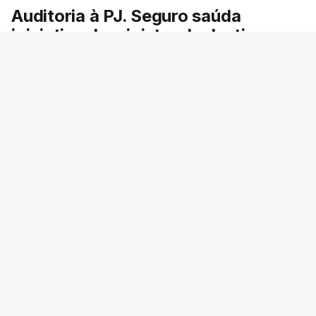
Auditoria à PJ. Seguro saúda
iniciativa da ministra da Justiça
O presidente da República saudou a auditoria
aberta pela ministra da Justiça à Polícia
Judiciária e pediu rapidez no apuramento de
resultados. António José Seguro avisou que
cabe a todos os que ocupam cargos públicos
defenderem as instituições democráticas.
RTP
/
6 Agosto 2026, 20:23
ERRO
100
ERROR ON HTML5 MEDIA ELEMENT