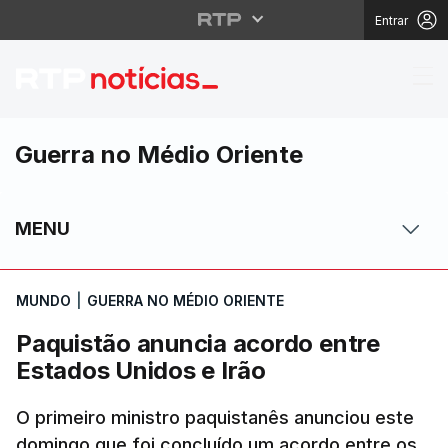
Entrar
Paquistão anuncia aco
Guerra no Médio Oriente
MENU
MUNDO
|
GUERRA NO MÉDIO ORIENTE
Paquistão anuncia acordo entre
Estados Unidos e Irão
O primeiro ministro paquistanês anunciou este
domingo que foi concluído um acordo entre os