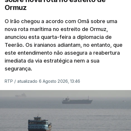
Ormuz
Com uma área muito reduzida,
esta pequena base
militar deverá ficar nos 60 por cento de
O Irão chegou a acordo com Omã sobre uma
nova rota marítima no estreito de Ormuz,
território de Gaza que Israel controla e a cerca
anunciou esta quarta-feira a diplomacia de
de 1,5 quilómetros da fronteira com Israel.
Teerão. Os iranianos adiantam, no entanto, que
Permite, desta forma, uma extração rápida em
este entendimento não assegura a reabertura
caso de ataque.
imediata da via estratégica nem a sua
segurança.
Segundo um funcionário do Conselho de Paz, a
organização está na “fase final de preparação de
RTP
/
atualizado 6 Agosto 2026, 13:46
vários contratos” e que um deles “diz respeito às
instalações de apoio à Força Internacional de
Estabilização”.
“Este contrato será um dos muitos essenciais para
o futuro de Gaza”, acrescenta este funcionário.