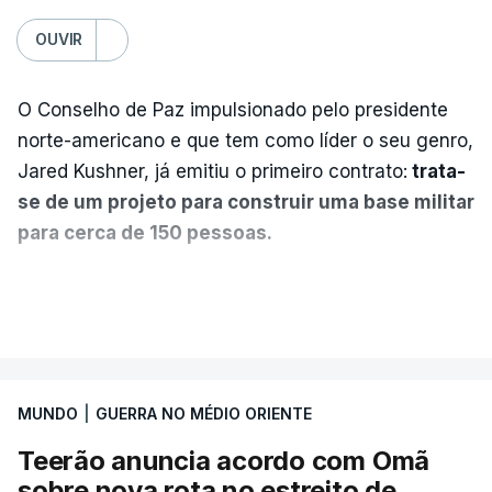
OUVIR
O Conselho de Paz impulsionado pelo presidente
norte-americano e que tem como líder o seu genro,
Jared Kushner, já emitiu o primeiro contrato:
trata-
se de um projeto para construir uma base militar
para cerca de 150 pessoas.
Segundo o diário britânico
The Guardian
, este
VER MAIS
posto avançado deverá abrigar tropas
marroquinas. O contrato foi concedido à Arkel
International, uma empresa com sede no Louisiana
MUNDO
|
GUERRA NO MÉDIO ORIENTE
que já colaborou com a Administração norte-
americana em projetos no Médio Oriente,
Teerão anuncia acordo com Omã
nomeadamente no Iraque.
sobre nova rota no estreito de