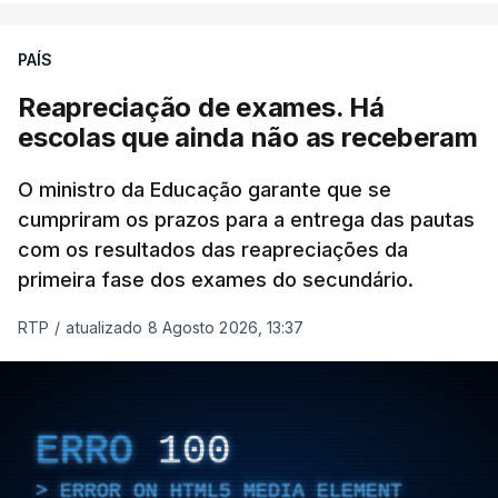
defesa das fronteiras portuguesas, argumenta que
isso "não é incompatível com a dignidade
PAÍS
humana".
Reapreciação de exames. Há
O decreto, que visa assegurar a execução de
escolas que ainda não as receberam
regulamentos e transpor diretivas da União
Europeia, contém alterações ao regime de
O ministro da Educação garante que se
acolhimento de estrangeiros ou apátridas em
cumpriram os prazos para a entrega das pautas
com os resultados das reapreciações da
centros de instalação temporária, ao regime
primeira fase dos exames do secundário.
jurídico de entrada, permanência, saída e
afastamento de estrangeiros do território nacional
RTP
/
atualizado 8 Agosto 2026, 13:37
e à lei sobre concessão de asilo.
Entre outras alterações, o prazo de colocação de
cidadãos estrangeiros em centros de instalação
ERRO
100
temporária é alargado para um período máximo de
180 dias, prorrogáveis por igual período.
ERROR ON HTML5 MEDIA ELEMENT