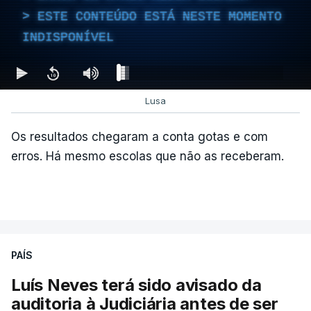
ESTE CONTEÚDO ESTÁ NESTE MOMENTO
INDISPONÍVEL
c/Lusa
Lusa
Os resultados chegaram a conta gotas e com
erros. Há mesmo escolas que não as receberam.
ARTIGOS RELACIONADOS
PAÍS
Luís Neves terá sido avisado da
"Lei do Retorno".
auditoria à Judiciária antes de ser
Comunidades estrangeiras