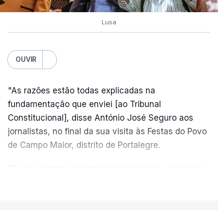
Lusa
OUVIR
"As razões estão todas explicadas na
fundamentação que enviei [ao Tribunal
Constitucional], disse António José Seguro aos
jornalistas, no final da sua visita às Festas do Povo
de Campo Maior, distrito de Portalegre.
"Eu sou contra a imigração clandestina, é preciso
combater ferozmente a imigração ilegal,
VER MAIS
precisamos de regular a nossa imigração e
precisamos de defender as nossas fronteiras e