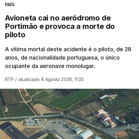
nada disto é incompatível com tratarmos com
PAÍS
dignidade as pessoas, designadamente menores e
Avioneta cai no aeródromo de
crianças", acrescentou.
Portimão e provoca a morte do
piloto
António José Seguro mostrou dúvidas sobre se é
garantido o superior interesse da criança.
A vítima mortal deste acidente é o piloto, de 28
anos, de nacionalidade portuguesa, o único
ocupante da aeronave monolugar.
ERRO
100
RTP
/
atualizado 8 Agosto 2026, 11:33
ERROR ON HTML5 MEDIA ELEMENT
ESTE CONTEÚDO ESTÁ NESTE
MOMENTO INDISPONÍVEL
O Chega considerou "de uma enorme gravidade" a