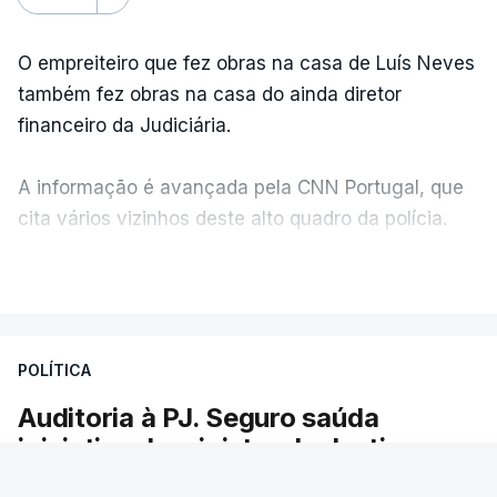
O empreiteiro que fez obras na casa de Luís Neves
também fez obras na casa do ainda diretor
financeiro da Judiciária.
A informação é avançada pela CNN Portugal, que
cita vários vizinhos deste alto quadro da polícia.
VER MAIS
Foi o diretor financeiro, Álvaro Pires, que assumiu a
responsabilidade de sugerir as instalações da
Construbarcelos para acolher um atrelado
POLÍTICA
apreendido numa operação de droga.
Auditoria à PJ. Seguro saúda
iniciativa da ministra da Justiça