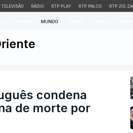
TELEVISÃO
RÁDIO
RTP PLAY
RTP PALCO
RTP ZIG ZA
026
EUROPA
MUNDO
OPINIÃO
VÍDEOS
ÁUDIO
uês condena aprovação 
riente
tuguês condena
na de morte por