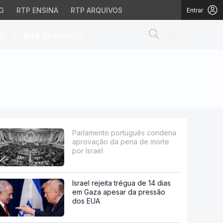
G
RTP ENSINA
RTP ARQUIVOS
Entrar
Abrir campo de
|
S
RTP
DESPORTO
da pena de morte por I
Parlamento português condena
aprovação da pena de morte
por Israel
Israel rejeita trégua de 14 dias
em Gaza apesar da pressão
dos EUA