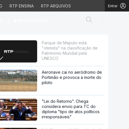
G
RTP ENSINA
RTP ARQUIVOS
Entrar
Abrir campo de
|
S
RTP
DESPORTO
sificação de Patrimóni
Parque de Maputo está
"otimista" na classificação de
Património Mundial pela
UNESCO
Aeronave cai no aeródromo de
Portimão e provoca a morte do
piloto
"Lei do Retorno". Chega
considera envio para TC do
diploma "tipo de atos políticos
irresponsáveis"