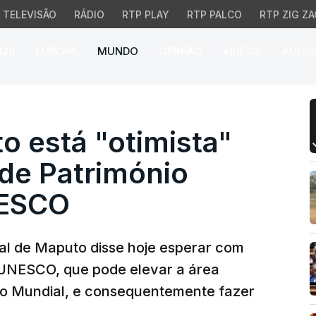
TELEVISÃO
RÁDIO
RTP PLAY
RTP PALCO
RTP ZIG ZA
026
EUROPA
MUNDO
OPINIÃO
VÍDEOS
ÁUDIO
está "otimista" na clas
o está "otimista"
 de Património
NESCO
al de Maputo disse hoje esperar com
 UNESCO, que pode elevar a área
nio Mundial, e consequentemente fazer