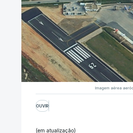
Imagem aérea aeród
OUVIR
(em atualização)