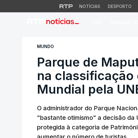
NOTÍCIAS
DESPORTO
PAÍS
MUNDIAL 2
Parque de Maputo 
MUNDO
Parque de Maput
na classificação
Mundial pela U
O administrador do Parque Nacion
"bastante otimismo" a decisão da
protegida à categoria de Patrimó
aumentar o número de turistas.