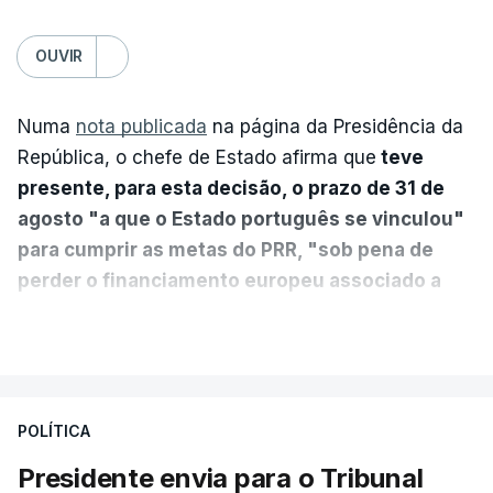
OUVIR
Numa
nota publicada
na página da Presidência da
República, o chefe de Estado afirma que
teve
presente, para esta decisão, o prazo de 31 de
agosto "a que o Estado português se vinculou"
para cumprir as metas do PRR, "sob pena de
perder o financiamento europeu associado a
essa reforma específica".
VER MAIS
António José Seguro entende que a reforma reúne
treze apoios sociais "num só" e pretende "tornar o
POLÍTICA
sistema mais simples, mais justo e transparente".
Presidente envia para o Tribunal