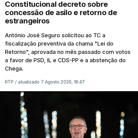
"Sempre que seja possível reduzir burocracias,
Constitucional decreto sobre
eliminar sobreposições e garantir que os apoios
concessão de asilo e retorno de
chegam a quem mais necessita, estaremos a dar
estrangeiros
um passo na direção certa", argumenta o
António José Seguro solicitou ao TC a
Presidente da República.
fiscalização preventiva da chama "Lei do
Retorno", aprovada no mês passado com votos
Assegurar que "ninguém é
a favor de PSD, IL e CDS-PP e a abstenção do
prejudicado"
Chega.
RTP
/
atualizado 7 Agosto 2026, 18:47
O Preisdente deixa, no entanto, deixa alguns
avisos:
uma reforma desta dimensão "deve ter
como primeiro critério a proteção das pessoas"
e "nenhum processo de simplificação pode
traduzir-se numa diminuição da proteção
social".