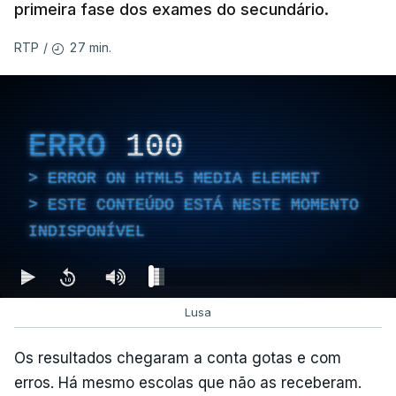
primeira fase dos exames do secundário.
27 min.
RTP
/
ERRO
100
ERROR ON HTML5 MEDIA ELEMENT
ESTE CONTEÚDO ESTÁ NESTE MOMENTO
INDISPONÍVEL
Lusa
Os resultados chegaram a conta gotas e com
erros. Há mesmo escolas que não as receberam.