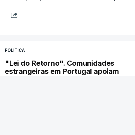
POLÍTICA
"Lei do Retorno". Comunidades
estrangeiras em Portugal apoiam
decisão de Seguro
As comunidades estrangeiras em Portugal
apoiam a decisão do presidente da república de
enviar a lei do retorno para o Tribunal
Constitucional.
28 min.
RTP
/