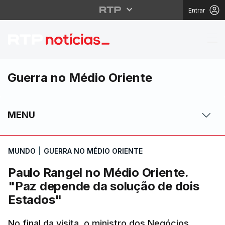
Entrar
Paulo Rangel no Médio
Guerra no Médio Oriente
MENU
MUNDO
|
GUERRA NO MÉDIO ORIENTE
Paulo Rangel no Médio Oriente.
"Paz depende da solução de dois
Estados"
No final da visita, o ministro dos Negócios