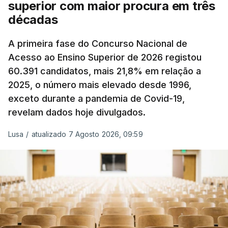
superior com maior procura em três
A atualização do desconto do Imposto sobre os
décadas
Produtos Petrolíferos (ISP) também poderá
alterar os valores previstos.
A primeira fase do Concurso Nacional de
Acesso ao Ensino Superior de 2026 registou
O Governo comprometeu-se a aplicar uma redução
60.391 candidatos, mais 21,8% em relação a
extraordinária e temporária no ISP, sempre que se
2025, o número mais elevado desde 1996,
verifique um aumento do preço dos combustíveis
exceto durante a pandemia de Covid-19,
superior a 10 cêntimos, para mitigar a escalada de
revelam dados hoje divulgados.
preços.
Lusa
/
atualizado 7 Agosto 2026, 09:59
Depois de uma subida inicial devido à guerra no
Irão, à tensão geopolítica no Médio Oriente e ao
fecho do estreito de Ormuz, os preços dos
combustíveis desceram durante o cessar-fogo
entre Washington e Teerão.
No entanto, com o retomar do conflito, as últimas