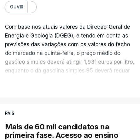
OUVIR
Com base nos atuais valores da Direção-Geral de
Energia e Geologia (DGEG), e tendo em conta as
previsões das variações com os valores do fecho
do mercado na quinta-feira, o preço médio do
gasóleo simples deverá atingir 1,931 euros por litro,
enquanto o da gasolina simples 95 deverá recuar
para 1,855 euros por litro.
VER MAIS
A média final só ficará fechada ao final do dia,
podendo ainda registar alterações em função da
evolução das cotações internacionais do petróleo,
PAÍS
e o custo final na bomba poderá variar conforme o
Mais de 60 mil candidatos na
posto de abastecimento, a marca e a localização.
primeira fase. Acesso ao ensino