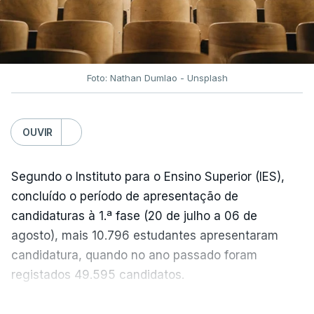
semanas têm sido marcadas por uma subida
acentuada, tendência que deverá ser revertida na
próxima semana.
Foto: Nathan Dumlao - Unsplash
c/Lusa
OUVIR
Segundo o Instituto para o Ensino Superior (IES),
concluído o período de apresentação de
candidaturas à 1.ª fase (20 de julho a 06 de
agosto), mais 10.796 estudantes apresentaram
candidatura, quando no ano passado foram
registados 49.595 candidatos.
"Os resultados da 1ª fase do concurso nacional de
VER MAIS