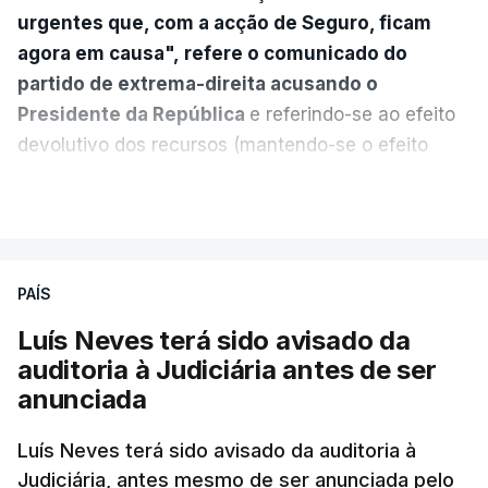
urgentes que, com a acção de Seguro, ficam
agora em causa", refere o comunicado do
partido de extrema-direita acusando o
Presidente da República
e referindo-se ao efeito
devolutivo dos recursos (mantendo-se o efeito
suspensivo) e o aumento do prazo para detenção
VER MAIS
em centro de acolhimento temporário.
Chega refere ainda que Seguro tem reservas
PAÍS
quanto à possibilidade de expulsar do país
cidadãos adultos em situação ilegal, se
Luís Neves terá sido avisado da
tiverem filhos menores.
auditoria à Judiciária antes de ser
anunciada
“Com esta acção de Seguro, sendo atingido o
prazo de 60 dias, os imigrantes terão que ser
Luís Neves terá sido avisado da auditoria à
Judiciária, antes mesmo de ser anunciada pelo
libertados,
ainda que os seus pedidos de asilo