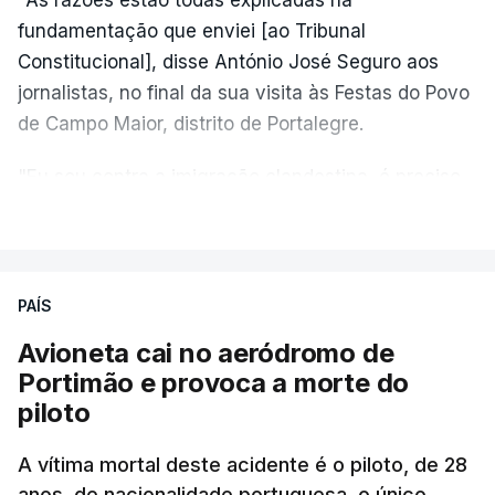
fundamentação que enviei [ao Tribunal
Constitucional], disse António José Seguro aos
jornalistas, no final da sua visita às Festas do Povo
de Campo Maior, distrito de Portalegre.
"Eu sou contra a imigração clandestina, é preciso
combater ferozmente a imigração ilegal,
VER MAIS
precisamos de regular a nossa imigração e
precisamos de defender as nossas fronteiras e
nada disto é incompatível com tratarmos com
PAÍS
dignidade as pessoas, designadamente menores e
Avioneta cai no aeródromo de
crianças", acrescentou.
Portimão e provoca a morte do
piloto
António José Seguro mostrou dúvidas sobre se é
garantido o superior interesse da criança.
A vítima mortal deste acidente é o piloto, de 28
anos, de nacionalidade portuguesa, o único