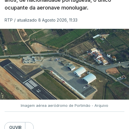
ocupante da aeronave monolugar.
ERRO
100
RTP
/
atualizado 8 Agosto 2026, 11:33
ERROR ON HTML5 MEDIA ELEMENT
ESTE CONTEÚDO ESTÁ NESTE
MOMENTO INDISPONÍVEL
O Chega considerou "de uma enorme gravidade" a
decisão do Presidente da República
de enviar para
o Tribunal Constitucional o decreto sobre retorno
de estrangeiros, sustentando tratar-se de "uma
Imagem aérea aeródromo de Portimão - Arquivo
irresponsabilidade".
Na sexta-feira, a Presidência da República
OUVIR
anunciou que
António José Seguro pediu ao