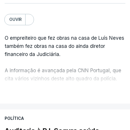
OUVIR
O empreiteiro que fez obras na casa de Luís Neves
também fez obras na casa do ainda diretor
financeiro da Judiciária.
A informação é avançada pela CNN Portugal, que
cita vários vizinhos deste alto quadro da polícia.
VER MAIS
Foi o diretor financeiro, Álvaro Pires, que assumiu a
responsabilidade de sugerir as instalações da
Construbarcelos para acolher um atrelado
POLÍTICA
apreendido numa operação de droga.