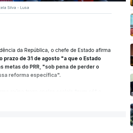
tela Silva - Lusa
dência da República, o chefe de Estado afirma
o prazo de 31 de agosto "a que o Estado
as metas do PRR, "sob pena de perder o
sa reforma específica".
rma reúne treze apoios sociais "num só" e
 mais justo e transparente".
ER MAIS
acias, eliminar sobreposições e garantir que
a, estaremos a dar um passo na direção