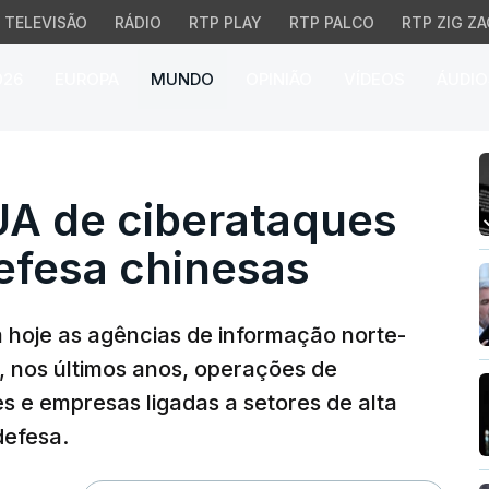
TELEVISÃO
RÁDIO
RTP PLAY
RTP PALCO
RTP ZIG ZA
026
EUROPA
MUNDO
OPINIÃO
VÍDEOS
ÁUDIO
de ciberataques a emp
A de ciberataques
efesa chinesas
 hoje as agências de informação norte-
, nos últimos anos, operações de
s e empresas ligadas a setores de alta
defesa.