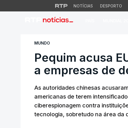
NOTÍCIAS
DESPORTO
PAÍS
MUNDIAL 2
Pequim acusa EUA 
MUNDO
Pequim acusa EU
a empresas de d
As autoridades chinesas acusaram
americanas de terem intensificado
ciberespionagem contra instituiçõe
tecnologia, sobretudo na área da 