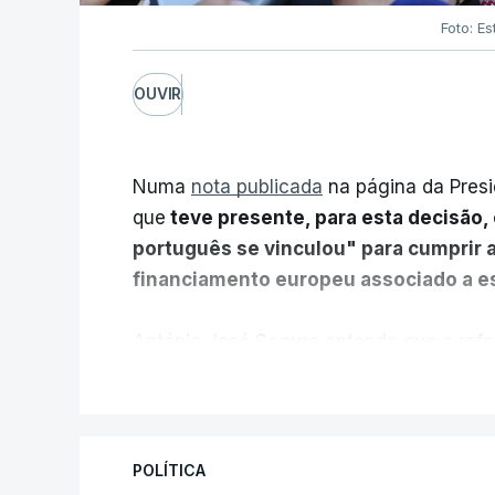
Foto: Es
OUVIR
Numa
nota publicada
na página da Presi
que
teve presente, para esta decisão, 
português se vinculou" para cumprir 
financiamento europeu associado a es
António José Seguro entende que a refo
pretende "tornar o sistema mais simples,
V
"Sempre que seja possível reduzir burocr
os apoios chegam a quem mais necessit
POLÍTICA