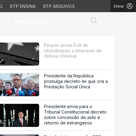
G
RTP ENSINA
RTP ARQUIVOS
Entrar
Abrir campo de
|
S
RTP
DESPORTO
resas de defesa chine
Pequim acusa EUA de
ciberataques a empresas de
defesa chinesas
Presidente da República
promulga decreto-lei que cria a
Prestação Social Única
Presidente envia para o
Tribunal Constitucional decreto
sobre concessão de asilo e
retorno de estrangeiros