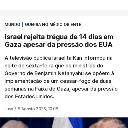
O vídeo de 12 segundos, sem aúdio, data ou local
de gravação, foi colocado pela agência de notícias
Mehr na rede social Telegram, como aquilo que
MUNDO
|
GUERRA NO MÉDIO ORIENTE
pode ser considerada uma resposta à imprensa
Israel rejeita trégua de 14 dias em
israelita, que nos últimos tempos vem dando conta
Gaza apesar da pressão dos EUA
de que o líder supremo iraniano estará em estado
crítico na sequência do bombardeamento que no
A televisão pública israelita Kan informou na
último dia de fevereiro passado matou o pai, o
noite de sexta-feira que os ministros do
ayatollah Ali Khamenei, e outros membros da
Governo de Benjamin Netanyahu se opõem à
família.
implementação de um cessar-fogo de duas
semanas na Faixa de Gaza, apesar da pressão
As imagens mostram Mojtaba Khamenei no que
dos Estados Unidos.
será uma aula religiosa, mas sem qualquer
indicação adicional.
Lusa
/
8 Agosto 2026, 10:08