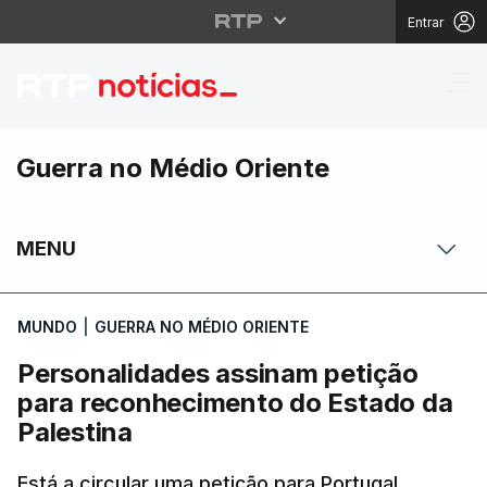
Entrar
Personalidades assina
Guerra no Médio Oriente
MENU
MUNDO
|
GUERRA NO MÉDIO ORIENTE
Personalidades assinam petição
para reconhecimento do Estado da
Palestina
Está a circular uma petição para Portugal