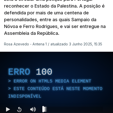
reconhecer o Estado da Palestina. A posição é
defendida por mais de uma centena de
personalidades, entre as quais Sampaio da
Nóvoa e Ferro Rodrigues, e vai ser entregue na
Assembleia da República.
Rosa Azevedo - Antena 1
/
atualizado 3 Junho 2025, 15:35
ERRO
100
ERROR ON HTML5 MEDIA ELEMENT
ESTE CONTEÚDO ESTÁ NESTE MOMENTO
INDISPONÍVEL