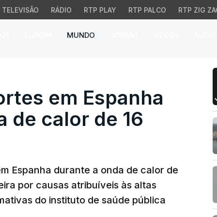
TELEVISÃO
RÁDIO
RTP PLAY
RTP PALCO
RTP ZIG ZA
026
EUROPA
MUNDO
OPINIÃO
VÍDEOS
ÁUDIO
tes em Espanha atribuív
mortes em Espanha
a de calor de 16
em Espanha durante a onda de calor de
ira por causas atribuíveis às altas
ativas do instituto de saúde pública