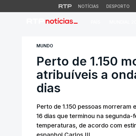
NOTÍCIAS
DESPORTO
PAÍS
MUNDIAL 2
Perto de 1.150 mor
MUNDO
Perto de 1.150 
atribuíveis a ond
dias
Perto de 1.150 pessoas morreram 
16 dias que terminou na segunda-fe
temperaturas, de acordo com estim
espanhol Carlos III.