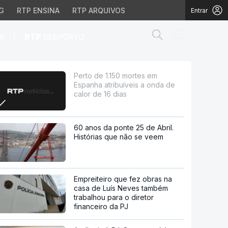
G
RTP ENSINA
RTP ARQUIVOS
Entrar
Abrir campo de
|
S
RTP
DESPORTO
eis a onda de calor de 1
Perto de 1.150 mortes em
Espanha atribuíveis a onda de
calor de 16 dias
60 anos da ponte 25 de Abril.
Histórias que não se veem
Empreiteiro que fez obras na
casa de Luís Neves também
trabalhou para o diretor
financeiro da PJ