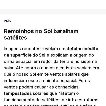
reportou hoje o abate de 605 drones ucranianos de
asa fixa sobre 18 regiões russas, a anexada
península da Crimeia e os mares Negro e de Azov.
PAÍS
Remoinhos no Sol baralham
O ataque ucraniano desta noite superou os
satélites
recordes anteriores: 556 drones a 17 de maio, 555
a 18 de junho e 389 a 25 de março. Segundo
Imagens recentes revelam um
detalhe inédito
Yevrayev, não houve mortos nem feridos em
da superfície do Sol
e explicam a origem do
consequência do ataque massivo contra Yaroslavl.
clima espacial em redor da terra e no sistema
solar. Até agora o que os cientistas sabiam era
"Ardeu uma casa particular, em vários edifícios as
que o nosso Sol emite ventos solares que
janelas sofreram danos, vários automóveis foram
influenciam esse ambiente espacial. Estes
danificados. Todas as vítimas receberão
ventos podem causar as conhecidas
indemnizações", indicou, ao referir que "em outros
tempestades solares
que "afetam o
locais também pode haver destroços de drones" .
funcionamento de satélites, de infraestruturas