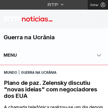
Entrar
Plano de paz. Zelensk
Guerra na Ucrânia
MENU
MUNDO
|
GUERRA NA UCRÂNIA
Plano de paz. Zelensky discutiu
"novas ideias" com negociadores
dos EUA
A chamada telefónica realizou-se um dia depois