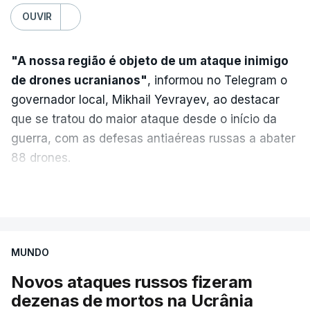
OUVIR
"A nossa região é objeto de um ataque inimigo
de drones ucranianos"
, informou no Telegram o
governador local, Mikhail Yevrayev, ao destacar
que se tratou do maior ataque desde o início da
guerra, com as defesas antiaéreas russas a abater
88 drones.
Do lado russo, o Ministério da Defesa reportou
VER MAIS
também o abate de 605 drones ucranianos de asa
fixa sobre 18 regiões russas, a anexada península
da Crimeia e os mares Negro e de Azov.
MUNDO
Novos ataques russos fizeram
O ataque ucraniano desta noite superou os
dezenas de mortos na Ucrânia
recordes anteriores: 556 drones a 17 de maio,