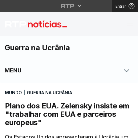
Entrar
Plano dos EUA. Zelens
Guerra na Ucrânia
MENU
MUNDO
|
GUERRA NA UCRÂNIA
Plano dos EUA. Zelensky insiste em
"trabalhar com EUA e parceiros
europeus"
Os Estados Unidos apresentaram à Ucrânia um