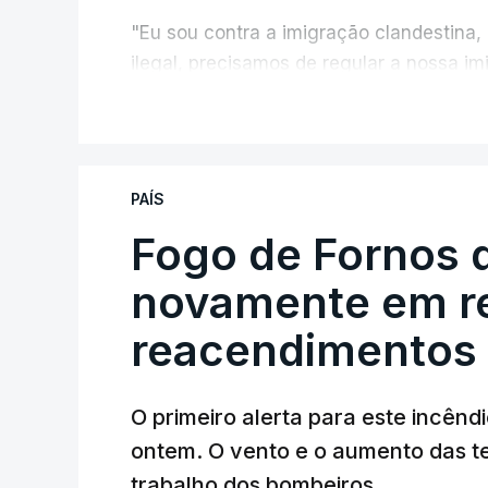
"Eu sou contra a imigração clandestina,
ilegal, precisamos de regular a nossa i
fronteiras e nada disto é incompatível 
V
designadamente menores e crianças", a
António José Seguro mostrou dúvidas sob
PAÍS
criança.
Fogo de Fornos 
novamente em re
reacendimentos
O primeiro alerta para este incêndi
ERRO
100
ontem. O vento e o aumento das te
ERROR ON HTML5 MEDIA ELEMEN
trabalho dos bombeiros.