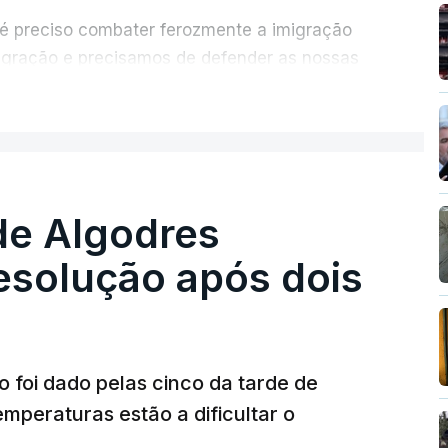
 é preciso combater ferozmente a imigração
migração e precisamos de defender as nossas
com tratarmos com dignidade as pessoas,
ER MAIS
crescentou.
re se é garantido o superior interesse da
de Algodres
solução após dois
o foi dado pelas cinco da tarde de
mperaturas estão a dificultar o
T