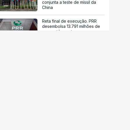
conjunta a teste de míssil da
China
Reta final de execução. PRR
desembolsa 13.791 milhões de
euros até agosto
Viticultores do Douro em
protesto
"O rosto foi desfigurado".
Regime talibã inaugurou uma
nova era de mulheres
assassinadas
Milhares de escuteiros em
acampamento regional