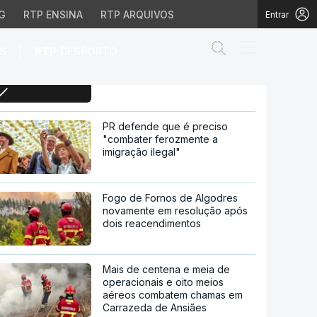
G
RTP ENSINA
RTP ARQUIVOS
Entrar
Abrir campo de
|
S
RTP
DESPORTO
PM da Austrália visita Timor-
Leste para assinar "Acordo da
Nova Era"
ssinar "Acordo da Nova 
PR defende que é preciso
"combater ferozmente a
imigração ilegal"
Fogo de Fornos de Algodres
novamente em resolução após
dois reacendimentos
Mais de centena e meia de
operacionais e oito meios
aéreos combatem chamas em
Carrazeda de Ansiães