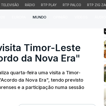
TELEVISÃO
RÁDIO
RTP PLAY
RTP PALCO
RTP ZIG ZA
026
EUROPA
MUNDO
OPINIÃO
VÍDEOS
ÁUDIO
sita Timor-Leste para a
visita Timor-Leste
ordo da Nova Era"
aliza quarta-feira uma visita a Timor-
"Acordo da Nova Era", tendo previsto
orenses e a participação numa sessão