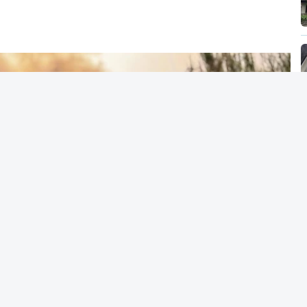
MENTO INDISPONÍVEL
vidade" a decisão do Presidente da
titucional o decreto sobre retorno de
uma irresponsabilidade".
ica anunciou que
António José Seguro pediu ao
reventiva do decreto
do parlamento sobre
de estrangeiros, aprovado com votos a favor
hega.
Presidente da República, apesar de