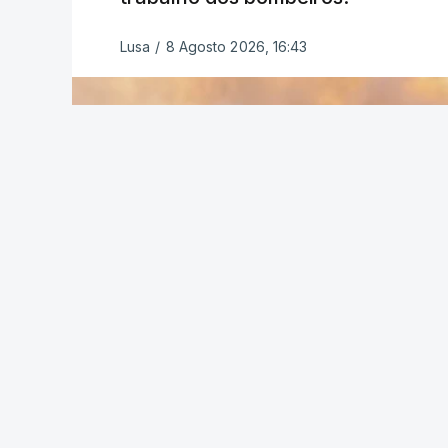
ESTE CONTEÚDO ESTÁ NESTE MO
Lusa
/
8 Agosto 2026, 16:43
O Chega considerou "de uma enorme gra
República
de enviar para o Tribunal Cons
estrangeiros, sustentando tratar-se de "
Na sexta-feira, a Presidência da Repúbl
Tribunal Constitucional a fiscalização p
concessão de asilo, detenção e retorno 
de PSD, IL e CDS-PP e a abstenção do C
Na nota que acompanha esta decisão, o 