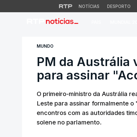
NOTÍCIAS
DESPORTO
PAÍS
MUNDIAL 2
PM da Austrália vi
MUNDO
PM da Austrália 
para assinar "Ac
O primeiro-ministro da Austrália re
Leste para assinar formalmente o 
encontros com as autoridades tim
solene no parlamento.