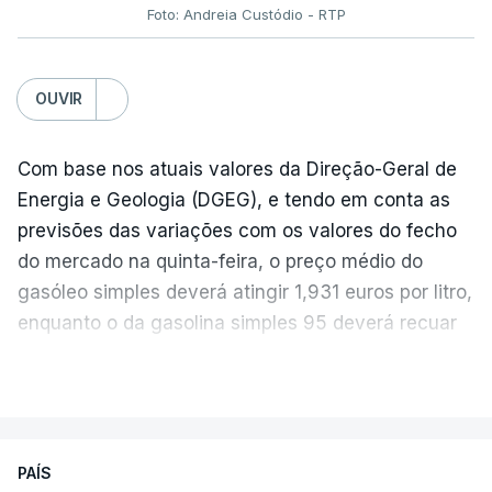
Foto: Andreia Custódio - RTP
OUVIR
Com base nos atuais valores da Direção-Geral de
Energia e Geologia (DGEG), e tendo em conta as
previsões das variações com os valores do fecho
do mercado na quinta-feira, o preço médio do
gasóleo simples deverá atingir 1,931 euros por litro,
enquanto o da gasolina simples 95 deverá recuar
para 1,855 euros por litro.
VER MAIS
A média final só ficará fechada ao final do dia,
podendo ainda registar alterações em função da
evolução das cotações internacionais do petróleo,
PAÍS