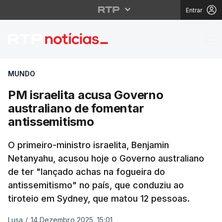
Entrar
PM israelita acusa Go
MUNDO
PM israelita acusa Governo
australiano de fomentar
antissemitismo
O primeiro-ministro israelita, Benjamin
Netanyahu, acusou hoje o Governo australiano
de ter "lançado achas na fogueira do
antissemitismo" no país, que conduziu ao
tiroteio em Sydney, que matou 12 pessoas.
Lusa
/
14 Dezembro 2025, 15:01