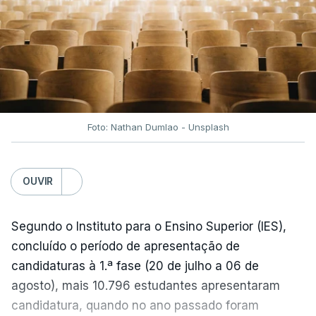
entre Washington e Teerão.
No entanto, com o retomar do conflito, as últimas
semanas têm sido marcadas por uma subida
acentuada, tendência que deverá ser revertida na
próxima semana.
Foto: Nathan Dumlao - Unsplash
c/Lusa
OUVIR
Segundo o Instituto para o Ensino Superior (IES),
concluído o período de apresentação de
candidaturas à 1.ª fase (20 de julho a 06 de
agosto), mais 10.796 estudantes apresentaram
candidatura, quando no ano passado foram