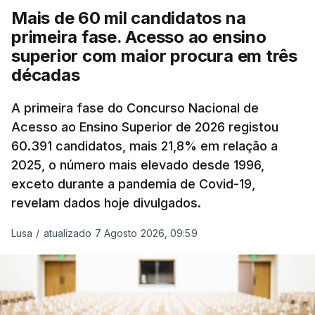
e o custo final na bomba poderá variar conforme o
Mais de 60 mil candidatos na
posto de abastecimento, a marca e a localização.
primeira fase. Acesso ao ensino
superior com maior procura em três
A atualização do desconto do Imposto sobre os
décadas
Produtos Petrolíferos (ISP) também poderá
alterar os valores previstos.
A primeira fase do Concurso Nacional de
Acesso ao Ensino Superior de 2026 registou
O Governo comprometeu-se a aplicar uma redução
60.391 candidatos, mais 21,8% em relação a
extraordinária e temporária no ISP, sempre que se
2025, o número mais elevado desde 1996,
verifique um aumento do preço dos combustíveis
exceto durante a pandemia de Covid-19,
superior a 10 cêntimos, para mitigar a escalada de
revelam dados hoje divulgados.
preços.
Lusa
/
atualizado 7 Agosto 2026, 09:59
Depois de uma subida inicial devido à guerra no
Irão, à tensão geopolítica no Médio Oriente e ao
fecho do estreito de Ormuz, os preços dos
combustíveis desceram durante o cessar-fogo