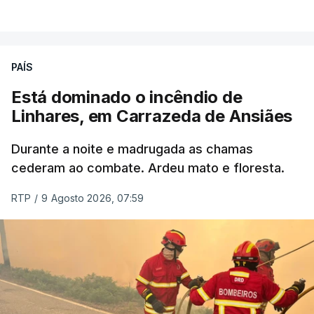
VER MAIS
ERRO
100
PAÍS
ERROR ON HTML5 MEDIA ELEMENT
Está dominado o incêndio de
Linhares, em Carrazeda de Ansiães
ESTE CONTEÚDO ESTÁ NESTE
MOMENTO INDISPONÍVEL
Durante a noite e madrugada as chamas
cederam ao combate. Ardeu mato e floresta.
RTP
/
9 Agosto 2026, 07:59