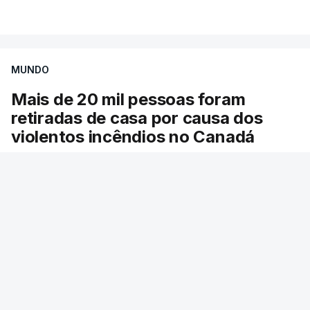
VER MAIS
por causa dos violentos incêndios no Canadá
MUNDO
Mais de 20 mil pessoas foram
retiradas de casa por causa dos
violentos incêndios no Canadá
Milhares de pessoas têm ordem de evacuação.
O governo da província declarou o estado de
emergência por causa de dezenas de incêndios
florestais que estão descontrolados.
RTP
/
9 Agosto 2026, 08:03