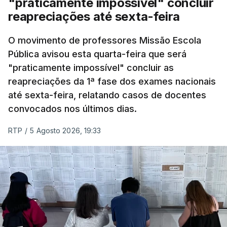
"praticamente impossível" concluir
do concurso do ano passado.
reapreciações até sexta-feira
Pela primeira vez este ano, quase 300 mil exames
O movimento de professores Missão Escola
Pública avisou esta quarta-feira que será
nacionais do ensino secundário foram avaliados
"praticamente impossível" concluir as
em formato digital, mas o processo registou várias
reapreciações da 1ª fase dos exames nacionais
falhas técnicas, obrigando ao adiamento por
até sexta-feira, relatando casos de docentes
alguns dias da divulgação das notas.
convocados nos últimos dias.
RTP
/
5 Agosto 2026, 19:33