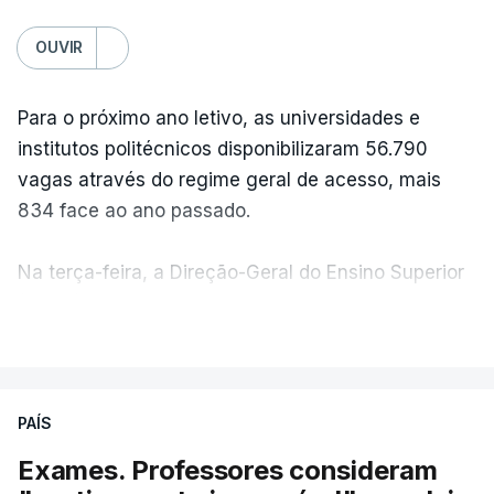
OUVIR
Para o próximo ano letivo, as universidades e
institutos politécnicos disponibilizaram 56.790
vagas através do regime geral de acesso, mais
834 face ao ano passado.
Na terça-feira, a Direção-Geral do Ensino Superior
(DGES) contabilizava já perto de 55 mil candidatos,
VER MAIS
ultrapassando o total de 49.595 inscritos na 1.ª
fase do concurso do ano passado.
PAÍS
No primeiro dia do concurso deste ano, apenas
304 alunos tinham apresentado candidatura, muito
Exames. Professores consideram
abaixo dos 10 mil que o tinham feito no primeiro dia