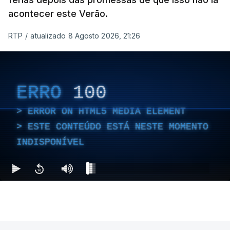
acontecer este Verão.
RTP
/
atualizado 8 Agosto 2026, 21:26
ERRO
100
ERROR ON HTML5 MEDIA ELEMENT
ESTE CONTEÚDO ESTÁ NESTE MOMENTO
INDISPONÍVEL