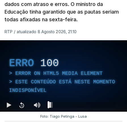
dados com atraso e erros. O ministro da
Educação tinha garantido que as pautas seriam
todas afixadas na sexta-feira.
RTP
/
atualizado 8 Agosto 2026, 21:10
ERRO
100
ERROR ON HTML5 MEDIA ELEMENT
ESTE CONTEÚDO ESTÁ NESTE MOMENTO
INDISPONÍVEL
Foto: Tiago Petinga - Lusa