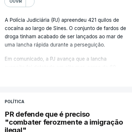
OUVIR
A Polícia Judiciária (PJ) apreendeu 421 quilos de
cocaína ao largo de Sines. O conjunto de fardos de
droga tinham acabado de ser lançados ao mar de
uma lancha rápida durante a perseguição.
Em comunicado, a PJ avança que a lancha
suspeita foi detetada em alto mar, cerca de 60
milhas náuticas ao largo de Sines.
VER MAIS
A apreensão aconteceu na tarde desta sexta-feira,
desencadeando uma ação de prevenção
POLÍTICA
desencadeada pela Polícia Judiciária, em
PR defende que é preciso
articulação com a Marinha, a Autoridade Marítima
"combater ferozmente a imigração
Nacional e a Força Aérea.
ilegal"