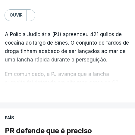
OUVIR
A Polícia Judiciária (PJ) apreendeu 421 quilos de
cocaína ao largo de Sines. O conjunto de fardos de
droga tinham acabado de ser lançados ao mar de
uma lancha rápida durante a perseguição.
Em comunicado, a PJ avança que a lancha
suspeita foi detetada em alto mar, cerca de 60
milhas náuticas ao largo de Sines.
VER MAIS
A apreensão aconteceu na tarde desta sexta-feira,
desencadeando uma ação de prevenção
PAÍS
desencadeada pela Polícia Judiciária, em
PR defende que é preciso
articulação com a Marinha, a Autoridade Marítima