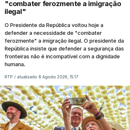
"combater ferozmente a imigração
Nacional e a Força Aérea.
ilegal"
O ano de 2026 tem sido um ano de recordes: foi
O Presidente da República voltou hoje a
apreendida mais cocaína até ao momento de que
defender a necessidade de "combater
em todo o ano de 2025.
ferozmente" a imigração ilegal. O presidente da
A ação de prevenção visa a deteção em alto mar
República insiste que defender a segurança das
de embarcações de alta velocidade (EAV) que
fronteiras não é incompatível com a dignidade
humana.
utilizam a costa nacional para o tráfico de droga.
RTP
/
atualizado 8 Agosto 2026, 15:17
c/ Lusa