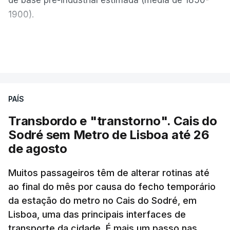
1900).
A Europa Ocidental vivenciou o período de
VER MAIS
junho-julho mais quente já registado
,
e julho
apresentou a terceira e a quarta ondas de calor
desde maio, marcando uma sequência
PAÍS
excecional de calor extremo neste verão.
Transbordo e "transtorno". Cais do
Embora estas tenham sido menos intensas do que
Sodré sem Metro de Lisboa até 26
as ondas de calor de junho, a sequência geral de
de agosto
ondas de calor desde maio permanece excecional
para a região.
Muitos passageiros têm de alterar rotinas até
ao final do mês por causa do fecho temporário
da estação do metro no Cais do Sodré, em
São os dados do mais recente relatório do
Lisboa, uma das principais interfaces de
Copernicus, o sistema de Observação da Terra
transporte da cidade. É mais um passo nas
do programa espacial da União Europeia.