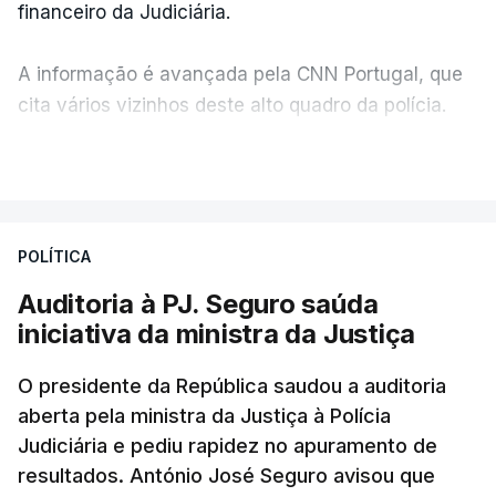
financeiro da Judiciária.
A informação é avançada pela CNN Portugal, que
cita vários vizinhos deste alto quadro da polícia.
VER MAIS
Foi o diretor financeiro, Álvaro Pires, que assumiu a
responsabilidade de sugerir as instalações da
Construbarcelos para acolher um atrelado
POLÍTICA
apreendido numa operação de droga.
Auditoria à PJ. Seguro saúda
iniciativa da ministra da Justiça
O presidente da República saudou a auditoria
aberta pela ministra da Justiça à Polícia
Judiciária e pediu rapidez no apuramento de
resultados. António José Seguro avisou que