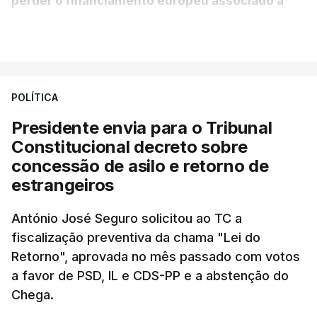
perder o financiamento europeu associado a
essa reforma específica".
VER MAIS
António José Seguro entende que a reforma reúne
treze apoios sociais "num só" e pretende "tornar o
POLÍTICA
sistema mais simples, mais justo e transparente".
Presidente envia para o Tribunal
"Sempre que seja possível reduzir burocracias,
Constitucional decreto sobre
eliminar sobreposições e garantir que os apoios
concessão de asilo e retorno de
chegam a quem mais necessita, estaremos a dar
estrangeiros
um passo na direção certa", argumenta o
António José Seguro solicitou ao TC a
Presidente da República.
fiscalização preventiva da chama "Lei do
Retorno", aprovada no mês passado com votos
Assegurar que "ninguém é
a favor de PSD, IL e CDS-PP e a abstenção do
prejudicado"
Chega.