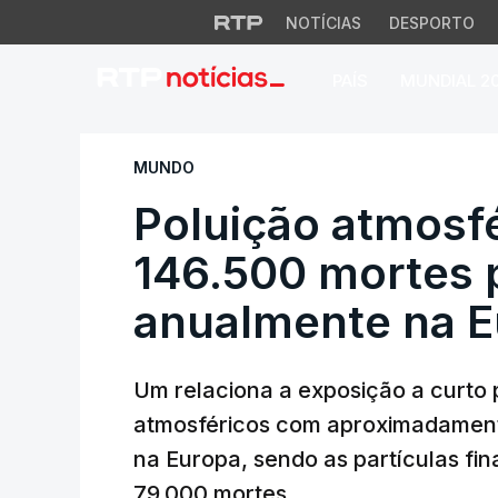
NOTÍCIAS
DESPORTO
PAÍS
MUNDIAL 2
Poluição atmosfér
MUNDO
Poluição atmosf
146.500 mortes 
anualmente na E
Um relaciona a exposição a curto 
atmosféricos com aproximadament
na Europa, sendo as partículas fin
79.000 mortes.