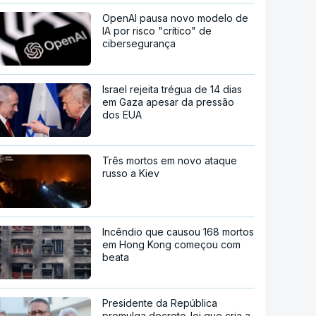
OpenAI pausa novo modelo de
IA por risco "crítico" de
cibersegurança
Israel rejeita trégua de 14 dias
em Gaza apesar da pressão
dos EUA
Três mortos em novo ataque
russo a Kiev
Incêndio que causou 168 mortos
em Hong Kong começou com
beata
Presidente da República
promulga decreto-lei que cria a