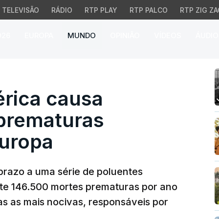
TELEVISÃO
RÁDIO
RTP PLAY
RTP PALCO
RTP ZIG ZA
026
EUROPA
MUNDO
OPINIÃO
VÍDEOS
ÁUDIO
ica causa 146.500 mort
érica causa
prematuras
uropa
prazo a uma série de poluentes
e 146.500 mortes prematuras por ano
as as mais nocivas, responsáveis por