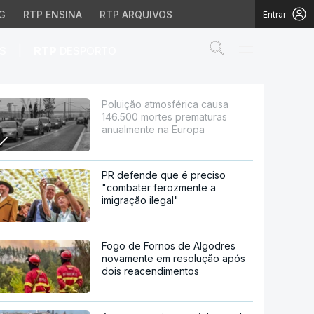
G
RTP ENSINA
RTP ARQUIVOS
Entrar
Abrir campo de
|
S
RTP
DESPORTO
es prematuras anualmen
Poluição atmosférica causa
146.500 mortes prematuras
anualmente na Europa
PR defende que é preciso
"combater ferozmente a
imigração ilegal"
Fogo de Fornos de Algodres
novamente em resolução após
dois reacendimentos