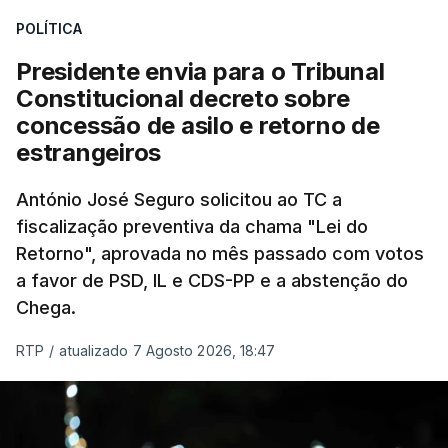
treze apoios sociais "num só" e pretende "tornar o
POLÍTICA
sistema mais simples, mais justo e transparente".
Presidente envia para o Tribunal
"Sempre que seja possível reduzir burocracias,
Constitucional decreto sobre
eliminar sobreposições e garantir que os apoios
concessão de asilo e retorno de
chegam a quem mais necessita, estaremos a dar
estrangeiros
um passo na direção certa", argumenta o
António José Seguro solicitou ao TC a
Presidente da República.
fiscalização preventiva da chama "Lei do
Retorno", aprovada no mês passado com votos
Assegurar que "ninguém é
a favor de PSD, IL e CDS-PP e a abstenção do
prejudicado"
Chega.
RTP
/
atualizado 7 Agosto 2026, 18:47
O Preisdente deixa, no entanto, deixa alguns
avisos:
uma reforma desta dimensão "deve ter
como primeiro critério a proteção das pessoas"