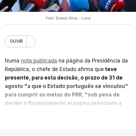
Foto: Estela Silva - Lusa
OUVIR
Numa
nota publicada
na página da Presidência da
República, o chefe de Estado afirma que
teve
presente, para esta decisão, o prazo de 31 de
agosto "a que o Estado português se vinculou"
para cumprir as metas do PRR, "sob pena de
perder o financiamento europeu associado a
essa reforma específica".
VER MAIS
António José Seguro entende que a reforma reúne