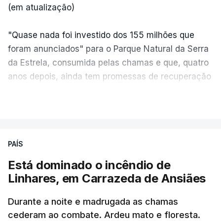
(em atualização)
"Quase nada foi investido dos 155 milhões que
foram anunciados" para o Parque Natural da Serra
da Estrela, consumida pelas chamas e que, quatro
anos depois, ainda tem promessas de recuperação
por cumprir.
VER MAIS
ERRO
100
PAÍS
ERROR ON HTML5 MEDIA ELEMENT
Está dominado o incêndio de
Linhares, em Carrazeda de Ansiães
ESTE CONTEÚDO ESTÁ NESTE
MOMENTO INDISPONÍVEL
Durante a noite e madrugada as chamas
cederam ao combate. Ardeu mato e floresta.