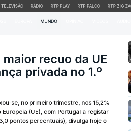
TELEVISÃO
RÁDIO
RTP PLAY
RTP PALCO
RTP ZIG ZA
026
EUROPA
MUNDO
OPINIÃO
VÍDEOS
ÁUDIO
aior recuo da UE na tax
 maior recuo da UE
nça privada no 1.º
xou-se, no primeiro trimestre, nos 15,2%
 Europeia (UE), com Portugal a registar
3,0 pontos percentuais), divulga hoje o