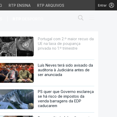
G
RTP ENSINA
RTP ARQUIVOS
Entrar
Abrir campo de
|
S
RTP
DESPORTO
a de poupança privada n
Portugal com 2.º maior recuo da
UE na taxa de poupança
privada no 1.º trimestre
Luís Neves terá sido avisado da
auditoria à Judiciária antes de
ser anunciada
PS quer que Governo esclareça
se há risco de impostos da
venda barragens da EDP
caducarem