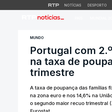
NOTÍCIAS
DESPORTO
PAÍS
MUNDIAL 2
Portugal com 2.º m
MUNDO
Portugal com 2.º
na taxa de poupa
trimestre
A taxa de poupança das famílias fi
na zona euro e nos 14,6% na União
o segundo maior recuo trimestral (
Eurostat.