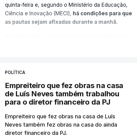
quinta-feira e, segundo o Ministério da Educação,
Ciência e Inovação (MECI),
há condições para que
as pautas sejam afixadas durante a manhã.
A partir de hoje, as escolas poderão também enviar
aos alunos as versões digitalizadas das respetivas
VER MAIS
provas classificadas, à semelhança do que
aconteceu durante a 1.ª fase.
POLÍTICA
Em anos anteriores, a consulta das provas
Empreiteiro que fez obras na casa
dependia da apresentação de um requerimento,
de Luís Neves também trabalhou
mas o Governo decidiu, a partir deste ano,
para o diretor financeiro da PJ
disponibilizar a cópia dos exames classificados a
todos os estudantes para "reforçar a transparência
Empreiteiro que fez obras na casa de Luís
e rigor do processo" devido às falhas na
Neves também fez obras na casa do ainda
classificação eletrónica.
diretor financeiro da PJ.