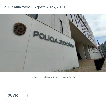
Serão também publicadas as notas da 2.ª fase
RTP
/
atualizado 6 Agosto 2026, 20:10
das provas finais do 9.º ano.
Quanto aos pedidos de reapreciação de provas
realizadas durante a 1.ª fase, os resultados só
serão disponibilizados às escolas hoje, mas o MECI
assegurou que as pautas serão afixadas durante a
tarde.
A tutela justificou a demora no processo de
reapreciações com o "elevado número de
pedidos"
, que este ano ultrapassou os 20 mil,
Foto: Rui Alves Cardoso - RTP
mais do triplo face ao ano passado.
Após a publicação desses resultados, os alunos
OUVIR
terão três dias para submeter a candidatura à 1.ª
fase do concurso de acesso ao ensino superior