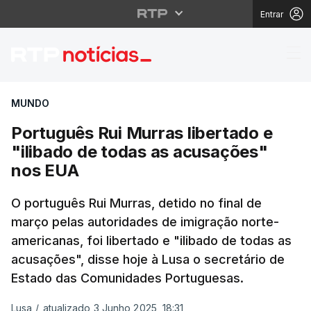
Entrar
Português Rui Murras 
MUNDO
Português Rui Murras libertado e
"ilibado de todas as acusações"
nos EUA
O português Rui Murras, detido no final de
março pelas autoridades de imigração norte-
americanas, foi libertado e "ilibado de todas as
acusações", disse hoje à Lusa o secretário de
Estado das Comunidades Portuguesas.
Lusa
/
atualizado 3 Junho 2025, 18:31