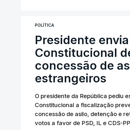
"Sempre que seja possível reduzir burocr
os apoios chegam a quem mais necessit
POLÍTICA
certa", argumenta o Presidente da Repúb
Presidente envia
Constitucional d
Assegurar que "ninguém é p
concessão de asi
estrangeiros
O Preisdente deixa, no entanto, deixa al
"deve ter como primeiro critério a p
de simplificação pode traduzir-se num
O presidente da República pediu es
Constitucional a fiscalização pre
António José Seguro vinca que se
deve
concessão de asilo, detenção e r
face à situação de que hoje beneficia
votos a favor de PSD, IL e CDS-P
situações "de maior fragilidade", como 