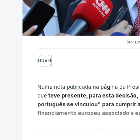
Foto: Es
OUVIR
Numa
nota publicada
na página da Presi
que
teve presente, para esta decisão, 
português se vinculou" para cumprir 
financiamento europeu associado a es
António José Seguro entende que a refo
pretende "tornar o sistema mais simples,
V