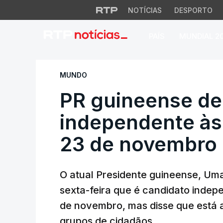
NOTÍCIAS
DESPORTO
PAÍS
MUNDIAL 2
PR guineense decl
MUNDO
PR guineense de
independente às 
23 de novembro
O atual Presidente guineense, Um
sexta-feira que é candidato indep
de novembro, mas disse que está a
grupos de cidadãos.