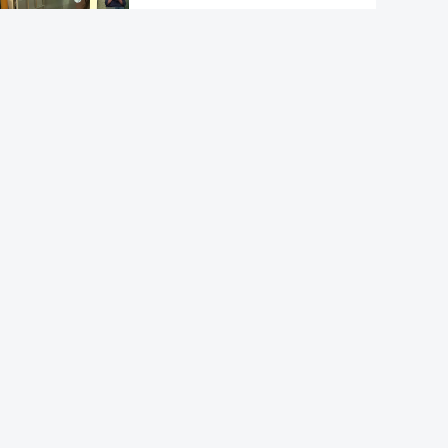
Acordo de Meca. Arábia
Saudita, Paquistão e Turquia
assinam pacto de defesa mútua
Pelo menos 11 civis feridos em
ataque Huthi na Arábia Saudita
Trump nega escassez de armas
nos EUA
Tribunal de Recurso dos EUA
bloqueia projeto de Trump para
salão de baile