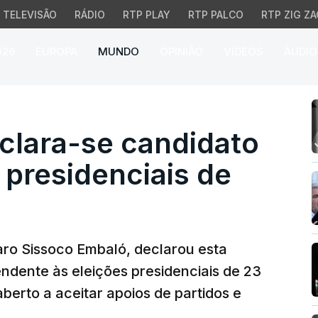
TELEVISÃO
RÁDIO
RTP PLAY
RTP PALCO
RTP ZIG ZA
026
EUROPA
MUNDO
OPINIÃO
VÍDEOS
ÁUDIO
ara-se candidato indep
clara-se candidato
presidenciais de
aro Sissoco Embaló, declarou esta
endente às eleições presidenciais de 23
berto a aceitar apoios de partidos e