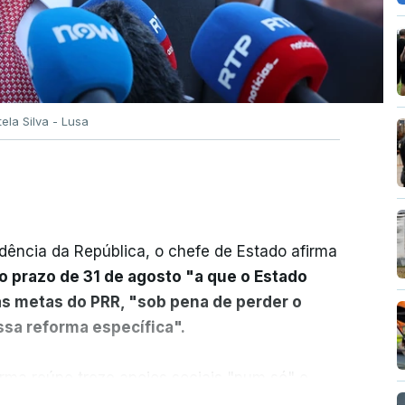
tela Silva - Lusa
dência da República, o chefe de Estado afirma
o prazo de 31 de agosto "a que o Estado
as metas do PRR, "sob pena de perder o
sa reforma específica".
rma reúne treze apoios sociais "num só" e
 mais justo e transparente".
ER MAIS