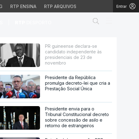
G
RTP ENSINA
RTP ARQUIVOS
Entrar
Abrir campo de
|
S
RTP
DESPORTO
endente às presidencia
PR guineense declara-se
candidato independente às
presidenciais de 23 de
novembro
Presidente da República
promulga decreto-lei que cria a
Prestação Social Única
Presidente envia para o
Tribunal Constitucional decreto
sobre concessão de asilo e
retorno de estrangeiros