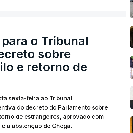
acias, eliminar sobreposições e garantir que
a, estaremos a dar um passo na direção
lica.
 para o Tribunal
ecreto sobre
rejudicado"
lo e retorno de
guns avisos:
uma reforma desta dimensão
roteção das pessoas" e "nenhum processo
a diminuição da proteção social".
ta sexta-feira ao Tribunal
ventiva do decreto do Parlamento sobre
rá assegurar que "ninguém é prejudicado
etorno de estrangeiros, aprovado com
"
, dando especial atenção a quem vive em
P e a abstenção do Chega.
as famílias de menores rendimentos, os idosos