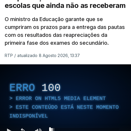
escolas que ainda não as receberam
O ministro da Educação garante que se
cumpriram os prazos para a entrega das pautas
com os resultados das reapreciações da
primeira fase dos exames do secundário.
RTP
/
atualizado 8 Agosto 2026, 13:37
ERRO
100
ERROR ON HTML5 MEDIA ELEMENT
ESTE CONTEÚDO ESTÁ NESTE MOMENTO
INDISPONÍVEL