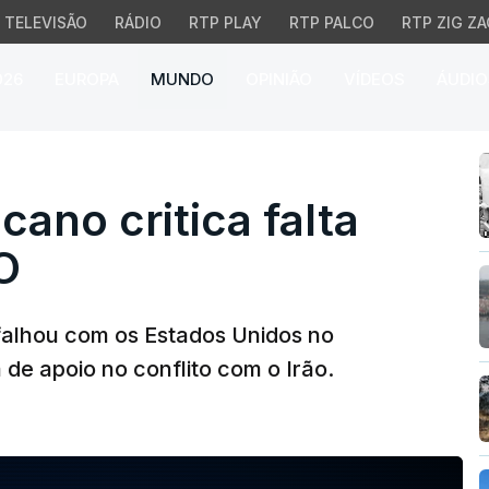
TELEVISÃO
RÁDIO
RTP PLAY
RTP PALCO
RTP ZIG ZA
026
EUROPA
MUNDO
OPINIÃO
VÍDEOS
ÁUDIO
no critica falta de apo
cano critica falta
O
falhou com os Estados Unidos no
de apoio no conflito com o Irão.