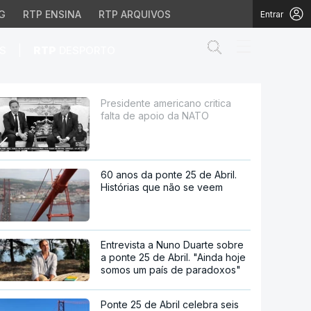
G
RTP ENSINA
RTP ARQUIVOS
Entrar
Abrir campo de
|
S
RTP
DESPORTO
io da NATO
Presidente americano critica
falta de apoio da NATO
60 anos da ponte 25 de Abril.
Histórias que não se veem
Entrevista a Nuno Duarte sobre
a ponte 25 de Abril. "Ainda hoje
somos um país de paradoxos"
Ponte 25 de Abril celebra seis