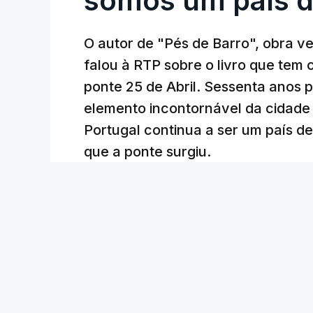
somos um país d
O autor de "Pés de Barro", obra 
falou à RTP sobre o livro que tem
ponte 25 de Abril. Sessenta anos
elemento incontornável da cidade
Portugal continua a ser um país d
que a ponte surgiu.
Andreia Martins (texto), Carla Quirino (imagem e