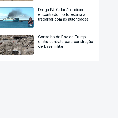
Droga PJ. Cidadão indiano
encontrado morto estaria a
trabalhar com as autoridades
Conselho da Paz de Trump
emitiu contrato para construção
de base militar
Ataque ucraniano à Rússia com
número recorde de drones
Teerão anuncia acordo com
Omã sobre nova rota no estreito
de Ormuz
"Opções militares adicionais".